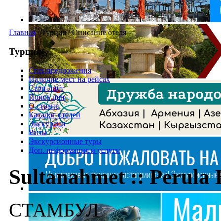
Главная
/
Турция
/
Описание отеля
Турция
Спецпредложения
Наличие мест на рейсах
Стоп-лист
Поиск цен
О стране
Каталог отелей
Экскурсии
Визы
Экскурсионные туры
Доп. информация и услуги
Sultanahmet :: Perula 
СТАМБУЛ