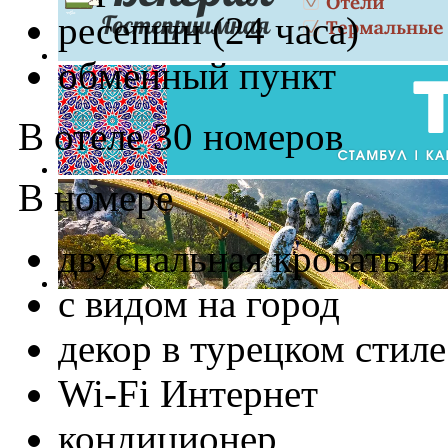
ресепшн (24 часа)
обменный пункт
В отеле 30 номеров
В номере
двуспальная кровать и
с видом на город
декор в турецком стиле
Wi-Fi Интернет
кондиционер