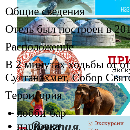
Общие сведения
Отель был построен в 201
Расположение
В 2 минутах ходьбы от о
Султанахмет, Собор Свят
Территория
лобби-бар
парковка