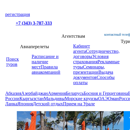
регистрация
+7 (343) 3-787-333
контактный телеф
Агентствам
Тур
Кабинет
Авиаперелеты
агента
Сотрудничество,
Расписание и
договоры
Условия
Поиск
наличие
страхования
Рекламные
туров
мест
Правила
туры
Семинары,
авиакомпаний
презентации
Выдача
документов
Способы
оплаты
Абхазия
Азербайджан
Армения
Беларусь
Босния и Герцеговина
России
Кыргызстан
Мальдивы
Морские круизы
ОАЭ
Оман
Росс
Ланка
Япония
Детский отдых
Прием на Урале