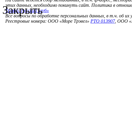
этих данных, необходимо покинуть сайт. Политика в отнош
Закрыть
Трэвел. Русский клуб»
Все вопросы по обработке персональных данных, в т.ч. об их
Реестровые номера: ООО «Море Трэвел»
РТО 013907
, ООО «