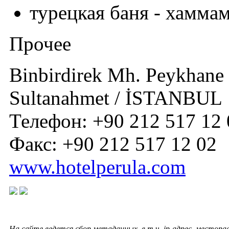
турецкая баня - хамма
Прочее
Binbirdirek Mh. Peykhane 
Sultanahmet / İSTANBUL
Телефон: +90 212 517 12
Факс: +90 212 517 12 02
www.hotelperula.com
На сайте ведется сбор метаданных, в т.ч. ip-адрес, местора