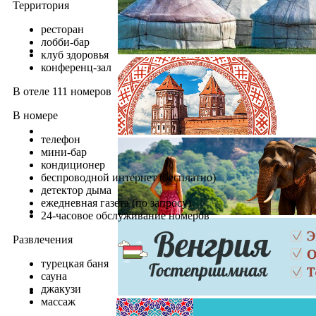
Территория
ресторан
лобби-бар
клуб здоровья
конференц-зал
В отеле 111 номеров
В номере
телефон
мини-бар
кондиционер
беспроводной интернет (бесплатно)
детектор дыма
ежедневная газета (по запросу)
24-часовое обслуживание номеров
Развлечения
турецкая баня
сауна
джакузи
массаж