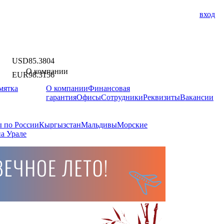
вход
USD
85.3804
О компании
EUR
98.3156
мятка
О компании
Финансовая
гарантия
Офисы
Сотрудники
Реквизиты
Вакансии
 по России
Кыргызстан
Мальдивы
Морские
а Урале