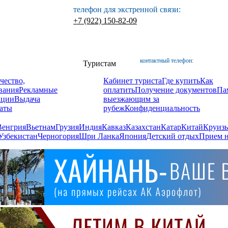
телефон для экстренной связи:
+7 (922) 150-82-09
контактный телефон:
Туристам
чество,
Кабинет туриста
Где купить
Как
вания
Рекламные
оплатить
Получение документов
Па
ации
Выдача
выезжающим за
аты
рубеж
Конфиденциальность
Венгрия
Вьетнам
Грузия
Индия
Кавказ
Казахстан
Катар
Китай
Круизы
Узбекистан
Черногория
Шри Ланка
Япония
Детский отдых
Прием н