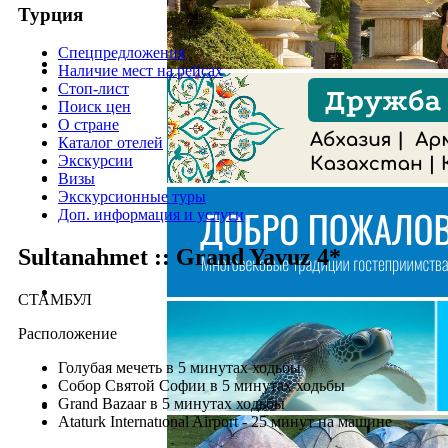
Турция
Спецпредложения
Наличие мест на рейсах
Стоп-лист
Поиск цен
О стране
Каталог отелей
Экскурсии
Визы
Экскурсионные туры
Доп. информация и услуги
Sultanahmet :: Grand Yavuz 4*
СТАМБУЛ
Расположение
Голубая мечеть в 5 минутах ходьбы
Собор Святой Софии в 5 минутах ходьбы
Grand Bazaar в 5 минутах ходьбы
Ataturk Internatıonal Airport - 25 минут на машине