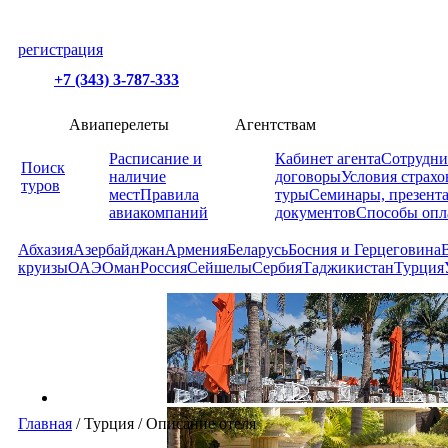
регистрация
+7 (343) 3-787-333
Авиаперелеты
Агентствам
Расписание и
Кабинет агента
Сотрудни
Поиск
наличие
договоры
Условия страхо
туров
мест
Правила
туры
Семинары, презент
авиакомпаний
документов
Способы опл
Абхазия
Азербайджан
Армения
Беларусь
Босния и Герцеговина
круизы
ОАЭ
Оман
Россия
Сейшелы
Сербия
Таджикистан
Турция
Главная
/
Турция
/
Описание отеля