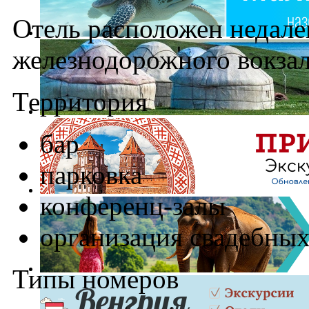
Отель расположен недале
железнодорожного вокзала
Территория
бар
парковка
конференц-залы
организация свадебных 
Типы номеров