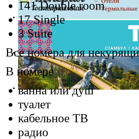
141 Double room
17 Single
3 Suite
Все номера для некурящи
В номере
ванна или душ
туалет
кабельное ТВ
радио