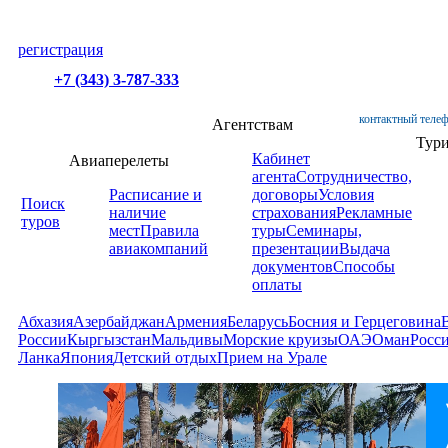
регистрация
+7 (343) 3-787-333
контактный телеф
Агентствам
Тур
Кабинет
Авиаперелеты
агента
Сотрудничество,
Расписание и
договоры
Условия
Поиск
наличие
страхования
Рекламные
туров
мест
Правила
туры
Семинары,
авиакомпаний
презентации
Выдача
документов
Способы
оплаты
Абхазия
Азербайджан
Армения
Беларусь
Босния и Герцеговина
России
Кыргызстан
Мальдивы
Морские круизы
ОАЭ
Оман
Росс
Ланка
Япония
Детский отдых
Прием на Урале