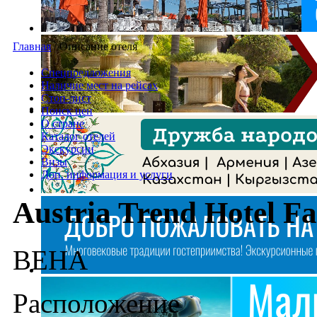
Главная
/
Описание отеля
Спецпредложения
Наличие мест на рейсах
Стоп-лист
Поиск цен
О стране
Каталог отелей
Экскурсии
Визы
Доп. информация и услуги
Austria Trend Hotel Fa
ВЕНА
Расположение