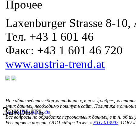
Прочее
Laxenburger Strasse 8-10,
Тел. +43 1 601 46
Факс: +43 1 601 46 720
www.austria-trend.at
На сайте ведется сбор метаданных, в т.ч. ip-адрес, местора
этих данных, необходимо покинуть сайт. Политика в отнош
Закрыть
Трэвел. Русский клуб»
Все вопросы по обработке персональных данных, в т.ч. об их
Реестровые номера: ООО «Море Трэвел»
РТО 013907
, ООО «