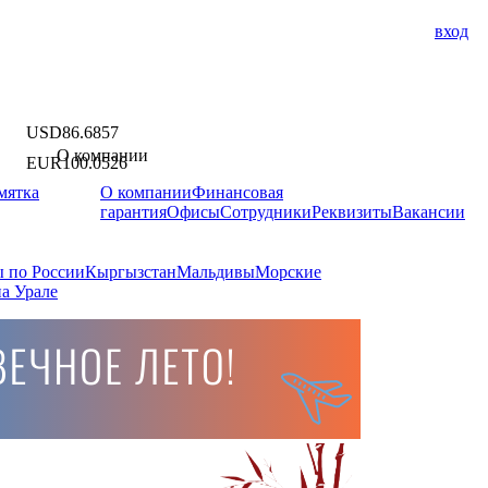
вход
USD
86.6857
О компании
EUR
100.0526
мятка
О компании
Финансовая
гарантия
Офисы
Сотрудники
Реквизиты
Вакансии
 по России
Кыргызстан
Мальдивы
Морские
а Урале