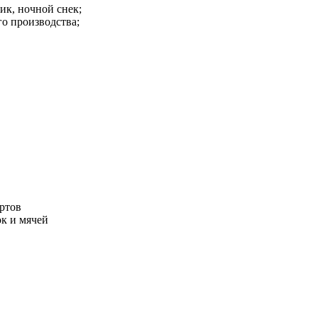
ник, ночной снек;
о производства;
ртов
к и мячей