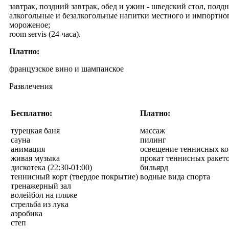
завтрак, поздний завтрак, обед и ужин - шведский стол, полд
алкогольные и безалкогольные напитки местного и импортног
мороженое;
room servis (24 часа).
Платно:
французское вино и шампанское
Развлечения
Бесплатно:
Платно:
турецкая баня
массаж
caуна
пилинг
анимация
освещение теннисных ко
живая музыка
прокат теннисных ракето
дискотека (22:30-01:00)
бильярд
теннисный корт (твердое покрытие)
водные вида спорта
тренажерный зал
волейбол на пляже
стрельба из лука
аэробика
степ