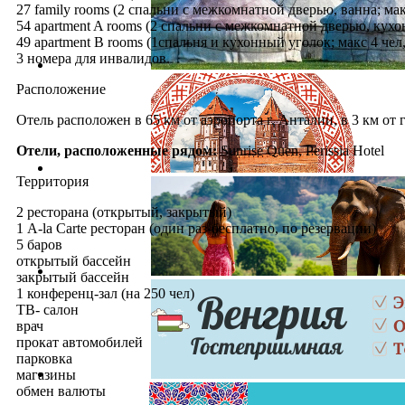
27 family rooms (2 спальни с межкомнатной дверью, ванна; мак
54 apartment A rooms (2 спальни с межкомнатной дверью, кухон
49 apartment B rooms (1спальня и кухонный уголок; макс 4 чел, 
3 номера для инвалидов.
Расположение
Отель расположен в 65 км от аэропорта г. Анталии, в 3 км от г
Отели, расположенные рядом:
Sunrise Quen, Perissia Hotel
Территория
2 ресторана (открытый, закрытый)
1 A-la Carte ресторан (один раз-бесплатно, по резервации)
5 баров
открытый бассейн
закрытый бассейн
1 конференц-зал (на 250 чел)
ТВ- салон
врач
прокат автомобилей
парковка
магазины
обмен валюты