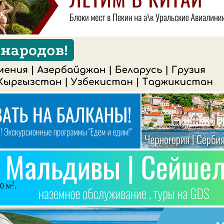
2
0 м
.