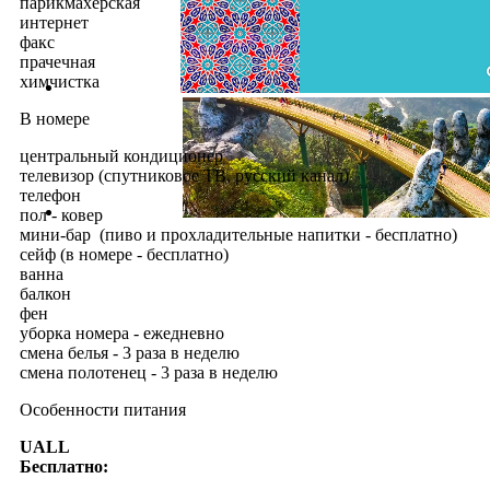
парикмахерская
интернет
факс
прачечная
химчистка
В номере
центральный кондиционер
телевизор (спутниковое ТВ, русский канал)
телефон
пол - ковер
мини-бар (пиво и прохладительные напитки - бесплатно)
сейф (в номере - бесплатно)
ванна
балкон
фен
уборка номера - ежедневно
смена белья - 3 раза в неделю
смена полотенец - 3 раза в неделю
Особенности питания
UALL
Бесплатно: