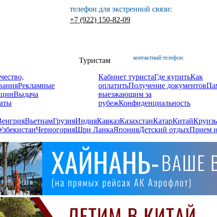
телефон для экстренной связи:
+7 (922) 150-82-09
контактный телефон:
Туристам
чество,
Кабинет туриста
Где купить
Как
вания
Рекламные
оплатить
Получение документов
Па
ации
Выдача
выезжающим за
аты
рубеж
Конфиденциальность
Венгрия
Вьетнам
Грузия
Индия
Кавказ
Казахстан
Катар
Китай
Круизы
Узбекистан
Черногория
Шри Ланка
Япония
Детский отдых
Прием н