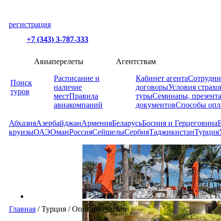
регистрация
+7 (343) 3-787-333
Авиаперелеты
Агентствам
Расписание и
Кабинет агента
Сотрудни
Поиск
наличие
договоры
Условия страхо
туров
мест
Правила
туры
Семинары, презент
авиакомпаний
документов
Способы опл
Абхазия
Азербайджан
Армения
Беларусь
Босния и Герцеговина
круизы
ОАЭ
Оман
Россия
Сейшелы
Сербия
Таджикистан
Турция
Главная
/
Турция
/
Описание отеля