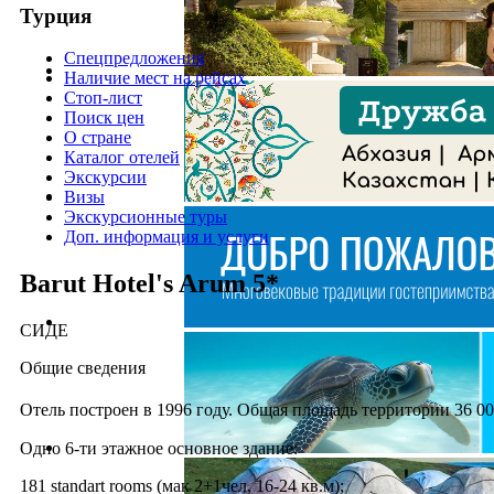
Турция
Спецпредложения
Наличие мест на рейсах
Стоп-лист
Поиск цен
О стране
Каталог отелей
Экскурсии
Визы
Экскурсионные туры
Доп. информация и услуги
Barut Hotel's Arum 5*
СИДЕ
Общие сведения
Отель построен в 1996 году. Общая площадь территории 36 00
Одно 6-ти этажное основное здание:
181 standart rooms (мак 2+1чел, 16-24 кв.м);