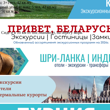
с 3+1чел, 42 кв.м);
ный уголок; макс 5 чел, 42 кв.м);
56 кв.м;);
 Сиде и в 10 км от пос.Манавгат, на берегу моря.