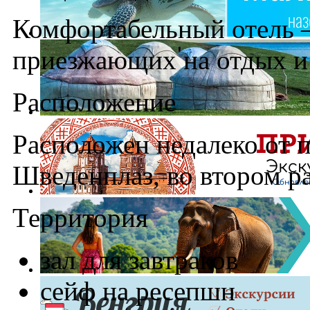
Комфортабельный отель 
приезжающих на отдых и 
Расположение
Расположен недалеко от 
Шведенплаз, во втором р
Территория
зал для завтраков
сейф на ресепшн