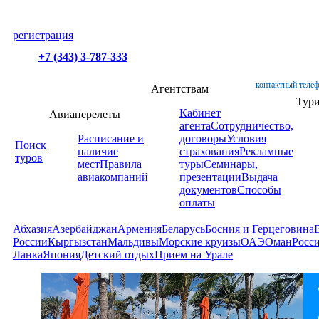
регистрация
+7 (343) 3-787-333
контактный телеф
Агентствам
Тур
Кабинет
Авиаперелеты
агента
Сотрудничество,
Расписание и
договоры
Условия
Поиск
наличие
страхования
Рекламные
туров
мест
Правила
туры
Семинары,
авиакомпаний
презентации
Выдача
документов
Способы
оплаты
Абхазия
Азербайджан
Армения
Беларусь
Босния и Герцеговина
России
Кыргызстан
Мальдивы
Морские круизы
ОАЭ
Оман
Росс
Ланка
Япония
Детский отдых
Прием на Урале