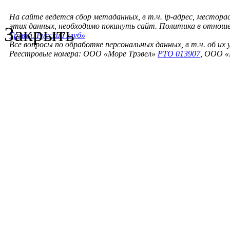
На сайте ведется сбор метаданных, в т.ч. ip-адрес, местора
этих данных, необходимо покинуть сайт. Политика в отнош
Закрыть
Трэвел. Русский клуб»
Все вопросы по обработке персональных данных, в т.ч. об их
Реестровые номера: ООО «Море Трэвел»
РТО 013907
, ООО «