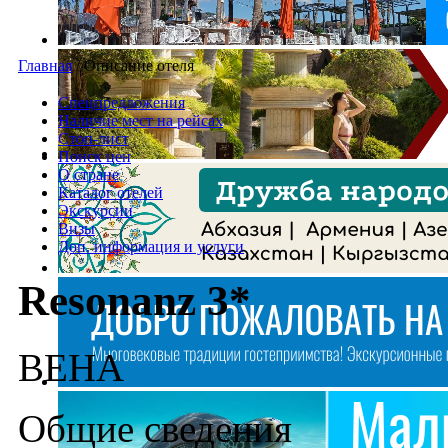
Главная
/
Описание отеля
Спецпредложения
Наличие мест на рейсах
Стоп-лист
Поиск цен
О стране
Каталог отелей
Экскурсии
Визы
Доп. информация и услуги
Resonanz 3*
ВЕНА
Общие сведения