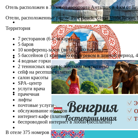
Отель расположен в 35 км от аэропорта Анталии, в 4 км от Бел
Отели, расположенные рядом: Pine Beach, Gloria Verde Resort, M
Территория
7 ресторанов (6 а’ля карт)
5 баров
10 конференц-залов (до 60, 1100 персон)
5 бассейнов (1 крытый с подогревом в зимний период, 
4 водные горки
2 теннисных корта (с жестким покрытием)
сейф на ресепшн (платно)
салон красоты
SPA–центр
услуги врача
прачечная
лифты
почтовые услуги
обслуживание номеров
интернет-кафе (платно)
беспроводной интернет в лобби (бесплатно)
В отеле 375 номеров