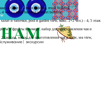
. 4+2 чел.) – main building, resort building
чел.) – main building и resort building
лат и тапочки, pool и garden view, макс. 2+2 чел.) – 4, 5 этаж
, цветы и фрукты в номере, набор для приготовления чая и
2 санузла, набор для приготовления чая и кофе, sea view,