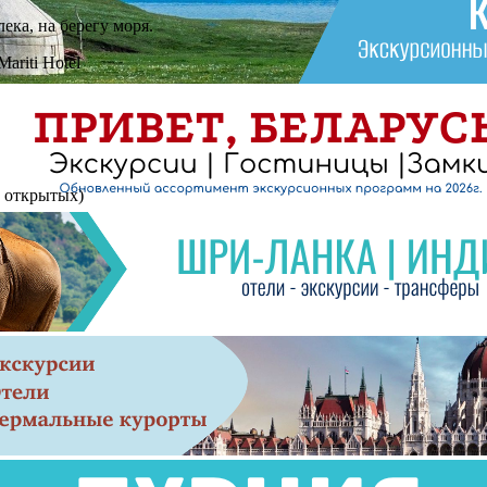
ека, на берегу моря.
ariti Hotel
4 открытых)