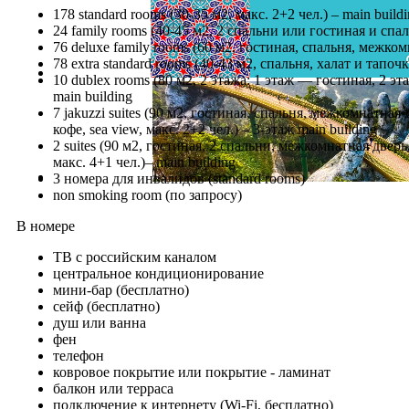
178 standard rooms (30-35 м2, макс. 2+2 чел.) – main buildin
24 family rooms (40-45 м2, 2 спальни или гостиная и спаль
76 deluxe family rooms (60 м2, гостиная, спальня, межкомн
78 extra standard rooms (40-43 м2, спальня, халат и тапочки,
10 dublex rooms (80 м2, 2 этажа: 1 этаж — гостиная, 2 эт
main building
7 jakuzzi suites (90 м2, гостиная, спальня, межкомнатна
кофе, sea view, макс. 2+2 чел.) – 3-этаж main building
2 suites (90 м2, гостиная, 2 спальни, межкомнатная двер
макс. 4+1 чел.)– main building
3 номера для инвалидов (standard rooms)
non smoking room (по запросу)
В номере
ТВ с российским каналом
центральное кондиционирование
мини-бар (бесплатно)
сейф (бесплатно)
душ или ванна
фен
телефон
ковровое покрытие или покрытие - ламинат
балкон или терраса
подключение к интернету (Wi-Fi, бесплатно)