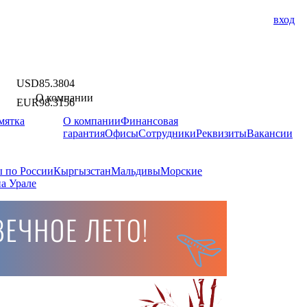
вход
USD
85.3804
О компании
EUR
98.3156
мятка
О компании
Финансовая
гарантия
Офисы
Сотрудники
Реквизиты
Вакансии
 по России
Кыргызстан
Мальдивы
Морские
а Урале