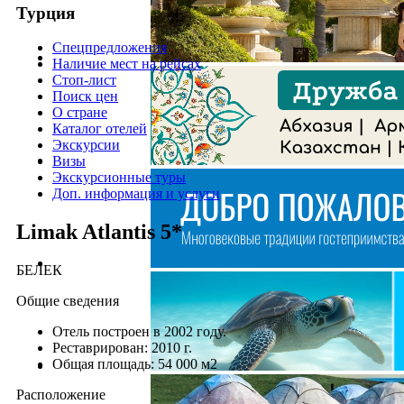
Турция
Спецпредложения
Наличие мест на рейсах
Стоп-лист
Поиск цен
О стране
Каталог отелей
Экскурсии
Визы
Экскурсионные туры
Доп. информация и услуги
Limak Atlantis 5*
БЕЛЕК
Общие сведения
Отель построен в 2002 году.
Реставрирован: 2010 г.
Общая площадь: 54 000 м2
Расположение