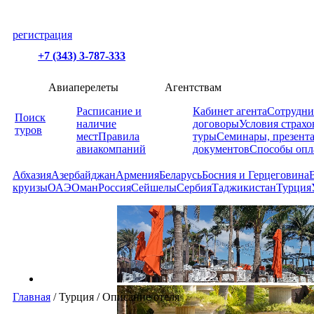
регистрация
+7 (343) 3-787-333
Авиаперелеты
Агентствам
Расписание и
Кабинет агента
Сотрудни
Поиск
наличие
договоры
Условия страхо
туров
мест
Правила
туры
Семинары, презент
авиакомпаний
документов
Способы опл
Абхазия
Азербайджан
Армения
Беларусь
Босния и Герцеговина
круизы
ОАЭ
Оман
Россия
Сейшелы
Сербия
Таджикистан
Турция
Главная
/
Турция
/
Описание отеля