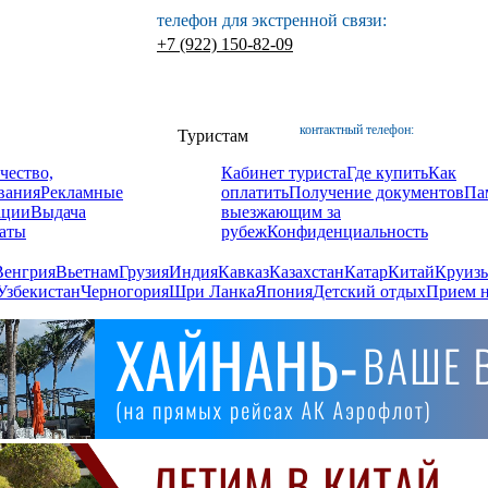
телефон для экстренной связи:
+7 (922) 150-82-09
контактный телефон:
Туристам
чество,
Кабинет туриста
Где купить
Как
вания
Рекламные
оплатить
Получение документов
Па
ации
Выдача
выезжающим за
аты
рубеж
Конфиденциальность
Венгрия
Вьетнам
Грузия
Индия
Кавказ
Казахстан
Катар
Китай
Круизы
Узбекистан
Черногория
Шри Ланка
Япония
Детский отдых
Прием н