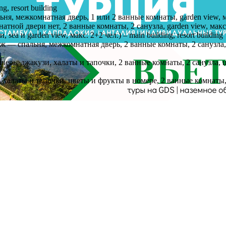
g, resort building
ня, межкомнатная дверь, 1 или 2 ванные комнаты, garden view, макс
атной двери нет, 2 ванные комнаты, 2 санузла, garden view, макс. 4 
 sea и garden view, макс. 2+2 чел.) – main building, resort building
аж — спальня, межкомнатная дверь, 2 ванные комнаты, 2 санузла, ха
я дверь, джакузи, халаты и тапочки, 2 ванные комнаты, 2 санузла
ь, халаты и тапочки, цветы и фрукты в номере, 2 ванные комнаты, 