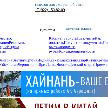
телефон для экстренной связи:
+7 (922) 150-82-09
контактный телефон:
Туристам
чество,
Кабинет туриста
Где купить
Как
вания
Рекламные
оплатить
Получение документов
Па
ации
Выдача
выезжающим за
аты
рубеж
Конфиденциальность
Венгрия
Вьетнам
Грузия
Индия
Кавказ
Казахстан
Катар
Китай
Круизы
Узбекистан
Черногория
Шри Ланка
Япония
Детский отдых
Прием н