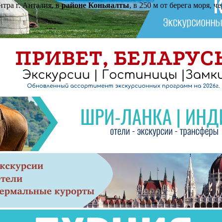
нтра г. Анталия, в
районе Коньяалты
, в 250 м от берега моря, че