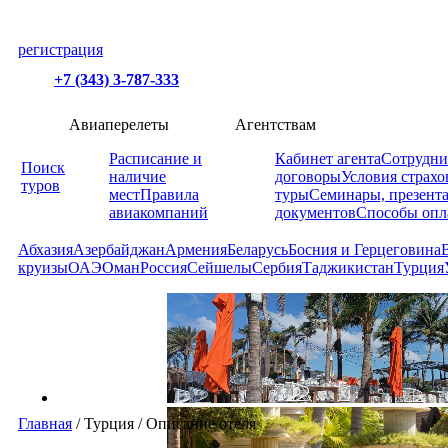
регистрация
+7 (343) 3-787-333
Авиаперелеты
Агентствам
Расписание и
Кабинет агента
Сотрудни
Поиск
наличие
договоры
Условия страхо
туров
мест
Правила
туры
Семинары, презент
авиакомпаний
документов
Способы опл
Абхазия
Азербайджан
Армения
Беларусь
Босния и Герцеговина
круизы
ОАЭ
Оман
Россия
Сейшелы
Сербия
Таджикистан
Турция
Главная
/
Турция
/
Описание отеля