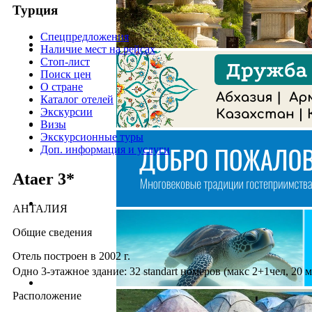
Турция
Спецпредложения
Наличие мест на рейсах
Стоп-лист
Поиск цен
О стране
Каталог отелей
Экскурсии
Визы
Экскурсионные туры
Доп. информация и услуги
Ataer 3*
АНТАЛИЯ
Общие сведения
Отель построен в 2002 г.
Одно 3-этажное здание: 32 standart номеров (макс 2+1чел, 20 м
Расположение