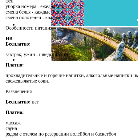
фен
уборка номера - ежедневно
смена белья - каждые 3 дня
смена полотенец - каждые 3 дня
Особенности питания
HB
Бесплатно:
завтрак, ужин - шведский стол.
Платно:
прохладительные и горячие напитки, алкогольные напитки и
cвежевыжатые соки.
Развлечения
Бесплатно:
нет
Платно:
массаж
сауна
рядом с отелем по резервации волейбол и баскетбол