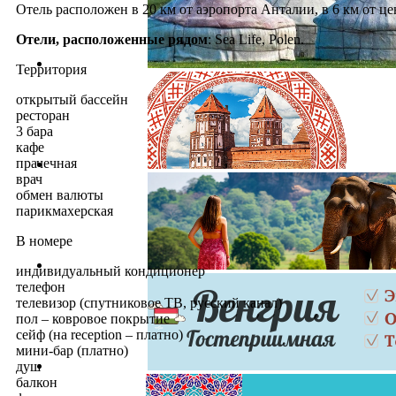
Отель расположен в 20 км от аэропорта Анталии, в 6 км от це
Отели, расположенные рядом
: Sea Life, Polen.
Территория
открытый бассейн
ресторан
3 бара
кафе
прачечная
врач
обмен валюты
парикмахерская
В номере
индивидуальный кондиционер
телефон
телевизор (спутниковое ТВ, русский канал)
пол – ковровое покрытие
сейф (на reception – платно)
мини-бар (платно)
душ
балкон