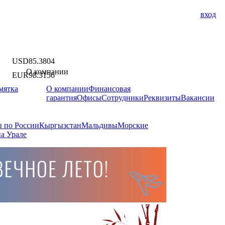
вход
USD
85.3804
О компании
EUR
98.3156
мятка
О компании
Финансовая
гарантия
Офисы
Сотрудники
Реквизиты
Вакансии
 по России
Кыргызстан
Мальдивы
Морские
а Урале