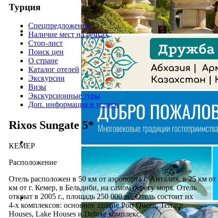
Турция
Спецпредложения
Наличие мест на рейсах
Стоп-лист
Поиск цен
О стране
Каталог отелей
Экскурсии
Визы
Экскурсионные туры
Доп. информация и услуги
Rixos Sungate 5*
КЕМЕР
Расположение
Отель расположен в 50 км от аэропорта г. Анталия, в 25 км от 
км от г. Кемер, в Бельдиби, на самом берегу моря. Отель
открыт в 2005 г., площадь 250 000 м². Отель состоит их
4-х комплексов: основное здание Port Queen, Terrace
Houses, Lake Houses и Deluxe комплекс.