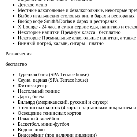
Детское меню
Местные алкогольные и безалкогольные, некоторые пре
Выбор итальянских столовых вин в барах и ресторанах
Выбор кофе Smith&Dorlas в барах и ресторанах
X Lounge - 24 часа в сутки сервис еды, напитков и етск
Некоторые напитки Прeмиум класса - бесплатно
Некоторые Премиальные алкогольные напитки, а также 
Винный погреб, кальян, сигары - платно
Развлечения
бесплатно
Турецкая баня (SPA Terrace house)
Сауна, парная (SPA Terrace house)
Фитнес-центр
Настольный теннис
Дартс, бочча
Бильярд (американский, русский и снукер)
5 теннисных кортов (4 корта с тартановым покрытием и
Освещение теннисных кортов
Пляжный волейбол
Баскетбол, мини-футбол
Водное поло
Видсерфинг (при наличии лицензии)