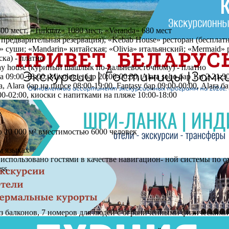
0 мест, «Turkuaz» 1080 мест, «Veranda» 680 мест
 предварительная резервация); «Kebab House» ресторан (бесплатн
i» суши; «Mandarin» китайская; «Olivia» итальянский; «Mermaid»
ка) - платно
tay house (куриный шашлык по-дальневосточному) - платно
 09:00-18:00, Mixologie бар 20:00-00:30, Alara soho бар 1 и 2 21:3
а, Alara бар на пирсе 08:00-19:00, Fantasy бар 09:00-00:00, Alara 
00-02:00, киоски с напитками на пляже 10:00-18:00
20 000 м² вместимостью 6000 человек
м языках
 использовано гостями в качестве навигацион- ной системы по 
ss
ез балконов, 7 номеров для людей с ограниченными физическими 