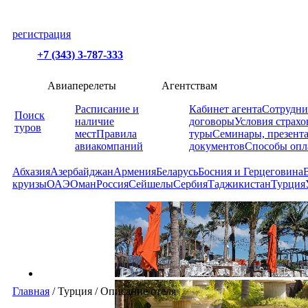
регистрация
+7 (343) 3-787-333
Авиаперелеты
Агентствам
Расписание и
Кабинет агента
Сотрудни
Поиск
наличие
договоры
Условия страхо
туров
мест
Правила
туры
Семинары, презент
авиакомпаний
документов
Способы опл
Абхазия
Азербайджан
Армения
Беларусь
Босния и Герцеговина
круизы
ОАЭ
Оман
Россия
Сейшелы
Сербия
Таджикистан
Турция
Главная
/
Турция
/
Описание отеля