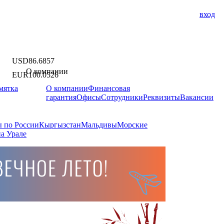
вход
USD
86.6857
О компании
EUR
100.0526
мятка
О компании
Финансовая
гарантия
Офисы
Сотрудники
Реквизиты
Вакансии
 по России
Кыргызстан
Мальдивы
Морские
а Урале