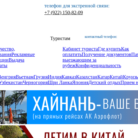
телефон для экстренной связи:
+7 (922) 150-82-09
контактный телефон:
Туристам
чество,
Кабинет туриста
Где купить
Как
вания
Рекламные
оплатить
Получение документов
Па
ации
Выдача
выезжающим за
аты
рубеж
Конфиденциальность
Венгрия
Вьетнам
Грузия
Индия
Кавказ
Казахстан
Катар
Китай
Круизы
Узбекистан
Черногория
Шри Ланка
Япония
Детский отдых
Прием н