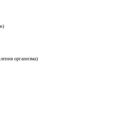
и)
вления организма)