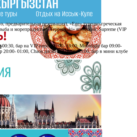
о, предварительная резервация), «Ege» турецко-греческая
 рыба и морепродукты; «Teppenyaki» японский; Supreme (VIP
0-00:30, бар на VIP пирсе 09:00- 18:00, Moonlight бар 09:00-
бар 20:00- 01:00, Chaos диско бар 00:00-03:00, бар в мини клубе
отелю
возможностями: 38 м², 3 чел.макс.