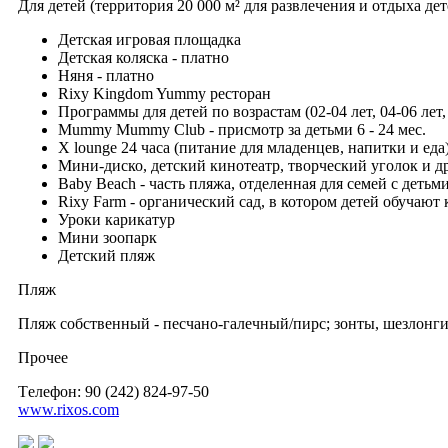
Для детей (территория 20 000 м² для развлечения и отдыха дет
Детская игровая площадка
Детская коляска - платно
Няня - платно
Rixy Kingdom Yummy ресторан
Программы для детей по возрастам (02-04 лет, 04-06 лет, 0
Mummy Mummy Club - присмотр за детьми 6 - 24 мес.
X lounge 24 часа (питание для младенцев, напитки и еда
Мини-диско, детский кинотеатр, творческий уголок и др
Baby Beach - часть пляжа, отделенная для семей с деть
Rixy Farm - органический сад, в котором детей обучаю
Уроки карикатур
Мини зоопарк
Детский пляж
Пляж
Пляж собственный - песчано-галечный/пирс; зонты, шезлонги, 
Прочее
Tелефон: 90 (242) 824-97-50
www.rixos.com