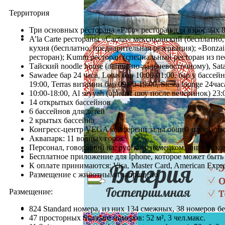
Территория
Три основных ресторана «Pino» ресторан для взрослых 80
A’la Carte рестораны «Cactus» мексиканский (бесплатно,
кухня (бесплатно, предварительная резервация); «Bonza
ресторан); Kumm ресторан (специальный ресторан из пес
Тайский noodle house (лапша по-дальневосточному), Sa
Sawadee бар 24 часа, Lotus бар 10:00-01:00, бар у бассейна
19:00, Terras витамин бар 09:00-19:00, Siesta lounge 24час
10:00-18:00, Al seyyah (ориент шоу после вечеринок) 23:
14 открытых бассейнов
6 бассейнов для детей
2 крытых бассейна
Конгресс-центр VEGA конференц залы общей площадью 
Аквапарк: 11 водных горок
Персонал, говорящий на: русском, немецком, английско
Бесплатное приложение для Iphone, которое может быть
К оплате принимаются: Visa, Master Card, American Expre
Размещение с животными запрещено
Размещение:
824 Standard номерa, из них 134 смежных, 38 номеров б
47 просторных Standard номеров: 52 м², 3 чел.макс.