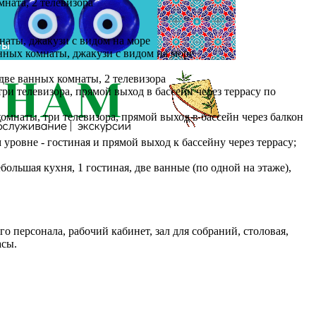
омната, 2 телевизора
омнаты, джакузи с видом на море
 ванных комнаты, джакузи с видом на море
ю, две ванных комнаты, 2 телевизора
 три телевизора, прямой выход в бассейн через террасу по
 комнаты, три телевизора, прямой выход в бассейн через балкон
-м уровне - гостиная и прямой выход к бассейну через террасу;
ебольшая кухня, 1 гостиная, две ванные (по одной на этаже),
щего персонала, рабочий кабинет, зал для собраний, столовая,
асы.