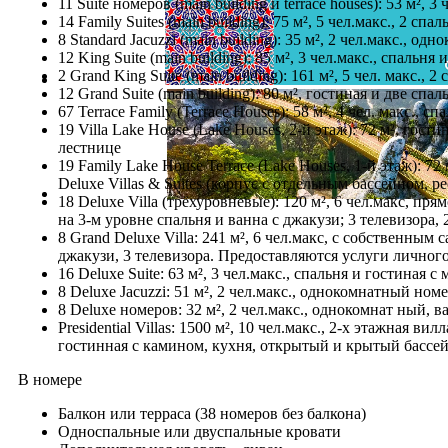
11 Suite номеров (main building и terrace houses): 53 м²,
14 Family Suites (main building): 75 м², 5 чел.макс., 2 
8 Standard Jacuzzi (main building): 35 м², 2 чел.макс., 
12 King Suite (main building): 85 м², 3 чел.макс., спал
2 Grand King Suite (main building): 161 м², 5 чел. макс
12 Grand Suite (main building): 80 м², гостиная и две с
67 Terrace Family (Terrace Houses): 58 м², 4 чел. макс.,
19 Villa Lake House (Lake Houses, 2-й этаж): 72 м², го
лестнице
19 Family Lake House Terrace (Lake Houses, 1-й этаж): 
Deluxe Villas & Suites (корпус с отдельным бассейном, р
18 Deluxe Villa (трёхуровневые): 120 м², 6 чел.макс, пря
на 3-м уровне спальня и ванна с джакузи; 3 телевизора,
8 Grand Deluxe Villa: 241 м², 6 чел.макс, с собственным
джакузи, 3 телевизора. Предоставляются услуги личног
16 Deluxe Suite: 63 м², 3 чел.макс., спальня и гостиная
8 Deluxe Jacuzzi: 51 м², 2 чел.макс., однокомнатный н
8 Deluxe номеров: 32 м², 2 чел.макс., однокомнат ный, в
Presidential Villas: 1500 м², 10 чел.макс., 2-х этажная 
гостинная с камином, кухня, открытый и крытый бассей
В номере
Балкон или терраса (38 номеров без балкона)
Односпальные или двуспальные кровати