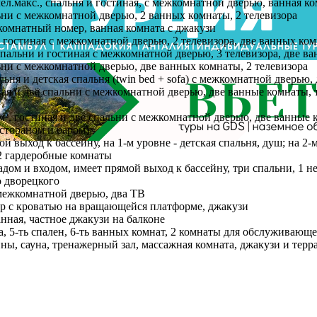
 3 чел.макс., спальня и гостиная, с межкомнатной дверью, ванная к
спальни с межкомнатной дверью, 2 ванных комнаты, 2 телевизора
однокомнатный номер, ванная комната с джакузи
ьня и гостиная с межкомнатной дверью, 2 телевизора, две ванных к
., 2 спальни и гостиная с межкомнатной дверью, 3 телевизора, две
пальни с межкомнатной дверью, две ванных комнаты, 2 телевизора
 спальня и детская спальня (twin bed + sofa) с межкомнатной дверь
стиная и две спальни с межкомнатной дверью, две ванные комнаты,
72 м², гостиная и две спальни с межкомнатной дверью, две ванные
естораном и баром):
мой выход к бассейну, на 1-м уровне - детская спальня, душ; на 2
 2 гардеробные комнаты
 садом и входом, имеет прямой выход к бассейну, три спальни, 1 н
о дворецкого
 с межкомнатной дверью, два ТВ
омер с кроватью на вращающейся платформе, джакузи
анная, частное джакузи на балконе
вилла, 5-ть спален, 6-ть ванных комнат, 2 комнаты для обслуживаю
ны, сауна, тренажерный зал, массажная комната, джакузи и терр