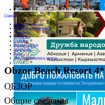
Главная
/
Описание отеля
Спецпредложения
Наличие мест на рейсах
Стоп-лист
Поиск цен
О стране
Каталог отелей
Экскурсии
Визы
Доп. информация и услуги
Obzor Beach Resort 4*
ОБЗОР
Общие сведения