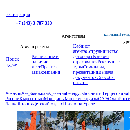
регистрация
+7 (343) 3-787-333
контактный телеф
Агентствам
Тур
Кабинет
Авиаперелеты
агента
Сотрудничество,
Расписание и
договоры
Условия
Поиск
наличие
страхования
Рекламные
туров
мест
Правила
туры
Семинары,
авиакомпаний
презентации
Выдача
документов
Способы
оплаты
Абхазия
Азербайджан
Армения
Беларусь
Босния и Герцеговина
России
Кыргызстан
Мальдивы
Морские круизы
ОАЭ
Оман
Росс
Ланка
Япония
Детский отдых
Прием на Урале