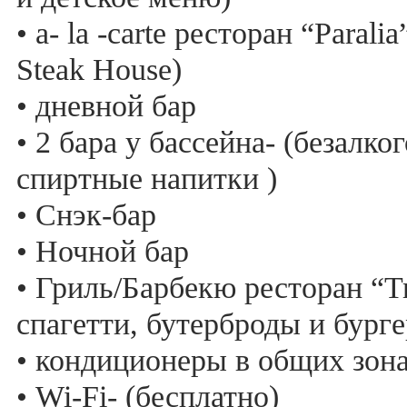
• a- la -carte ресторан “Paral
Steak House)
• дневной бар
• 2 бара у бассейна- (безалк
спиртные напитки )
• Снэк-бар
• Ночной бар
• Гриль/Барбекю ресторан “Tr
спагетти, бутерброды и бург
• кондиционеры в общих зона
• Wi-Fi- (бесплатно)