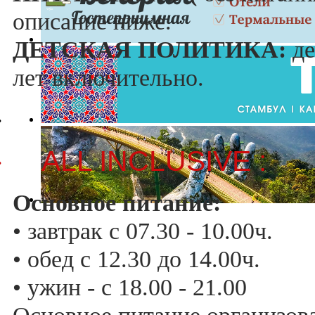
описание ниже.
ДЕТСКАЯ ПОЛИТИКА:
де
лет включительно.
·
ALL INCLUSIVE :
·
Основное питание:
• завтрак с 07.30 - 10.00ч.
• обед с 12.30 до 14.00ч.
• ужин - с 18.00 - 21.00