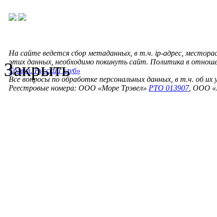
На сайте ведется сбор метаданных, в т.ч. ip-адрес, местора
этих данных, необходимо покинуть сайт. Политика в отнош
Закрыть
Трэвел. Русский клуб»
Все вопросы по обработке персональных данных, в т.ч. об их
Реестровые номера: ООО «Море Трэвел»
РТО 013907
, ООО «