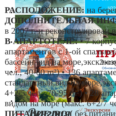
РАСПОЛОЖЕНИЕ:
на берег
ДОПОЛНИТЕЛЬНАЯ ИН
в 2007 г. и реконструирован в
В АПАРТОТЕЛЕ:
• 7 корпус
апартаментов с 1-ой спальне
бассейн,вид на море,эксклюз
чел., 40-60 m²) • 136 апарта
стандартный,вид на море,экс
4+2/5 чел., 70-95 m²) • 28 ап
видом на море (макс. 6+2/7 че
ПИТАНИЕ
:
RO (
без питани