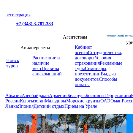
регистрация
+7 (343) 3-787-333
контактный телеф
Агентствам
Тур
Кабинет
Авиаперелеты
агента
Сотрудничество,
Расписание и
договоры
Условия
Поиск
наличие
страхования
Рекламные
туров
мест
Правила
туры
Семинары,
авиакомпаний
презентации
Выдача
документов
Способы
оплаты
Абхазия
Азербайджан
Армения
Беларусь
Босния и Герцеговина
России
Кыргызстан
Мальдивы
Морские круизы
ОАЭ
Оман
Росс
Ланка
Япония
Детский отдых
Прием на Урале