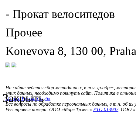
- Прокат велосипедов
Прочее
Konevova 8, 130 00, Praha
На сайте ведется сбор метаданных, в т.ч. ip-адрес, местора
этих данных, необходимо покинуть сайт. Политика в отнош
Закрыть
Трэвел. Русский клуб»
Все вопросы по обработке персональных данных, в т.ч. об их
Реестровые номера: ООО «Море Трэвел»
РТО 013907
, ООО «