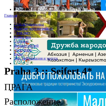
Главная
/
Описание отеля
Спецпредложения
Наличие мест на рейсах
Стоп-лист
Поиск цен
О стране
Каталог отелей
Экскурсии
Визы
Доп. информация и услуги
Praha 3 :: Seifert 4*
ПРАГА
Расположение