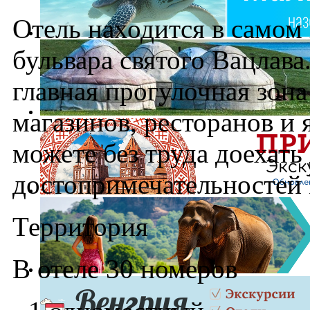
Отель находится в самом 
бульвара святого Вацлава.
главная прогулочная зон
магазинов, ресторанов и 
можете без труда доехать
достопримечательностей 
Территория
В отеле 30 номеров