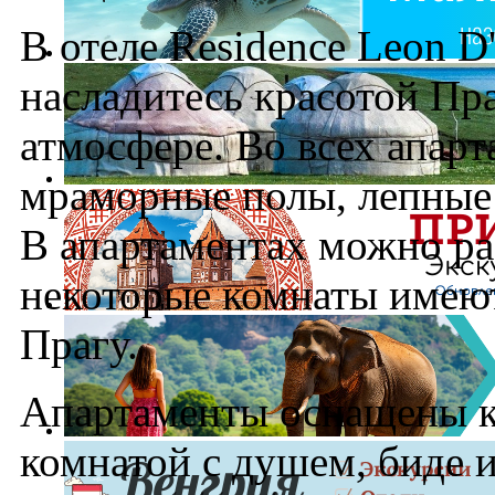
В отеле Residence Leon 
насладитесь красотой Пр
атмосфере. Во всех апар
мраморные полы, лепные 
В апартаментах можно раз
некоторые комнаты имеют
Прагу.
Апартаменты оснащены к
комнатой с душем, биде 