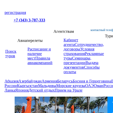
регистрация
+7 (343) 3-787-333
контактный телеф
Агентствам
Тур
Кабинет
Авиаперелеты
агента
Сотрудничество,
Расписание и
договоры
Условия
Поиск
наличие
страхования
Рекламные
туров
мест
Правила
туры
Семинары,
авиакомпаний
презентации
Выдача
документов
Способы
оплаты
Абхазия
Азербайджан
Армения
Беларусь
Босния и Герцеговина
России
Кыргызстан
Мальдивы
Морские круизы
ОАЭ
Оман
Росс
Ланка
Япония
Детский отдых
Прием на Урале