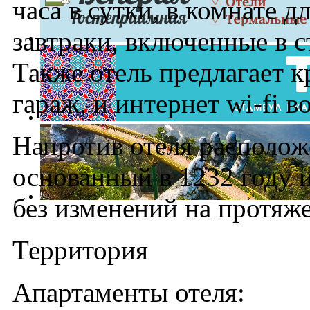
часа в сутки, в комнате д
завтраки, включенные в 
Также отель предлагает 
гараж, и интернет wi-fi в
Напротив отеля располож
основанный в 1232 году 
без изменений на протяж
Территория
Апартаменты отеля: