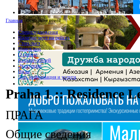
Главная
/
Описание отеля
Спецпредложения
Наличие мест на рейсах
Стоп-лист
Поиск цен
О стране
Каталог отелей
Экскурсии
Визы
Доп. информация и услуги
Praha 1 :: Residence 
ПРАГА
Общие сведения