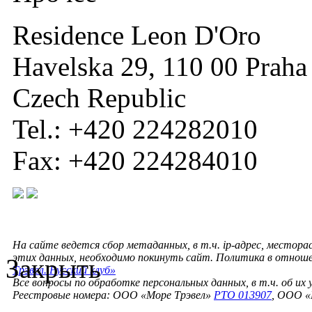
Residence Leon D'Oro
Havelska 29, 110 00 Praha
Czech Republic
Tel.: +420 224282010
Fax: +420 224284010
На сайте ведется сбор метаданных, в т.ч. ip-адрес, местора
этих данных, необходимо покинуть сайт. Политика в отнош
Закрыть
Трэвел. Русский клуб»
Все вопросы по обработке персональных данных, в т.ч. об их
Реестровые номера: ООО «Море Трэвел»
РТО 013907
, ООО «