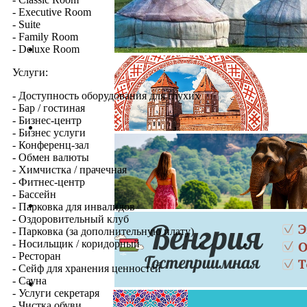
- Executive Room
- Suite
- Family Room
- Deluxe Room
Услуги:
- Доступность оборудования для глухих
- Бар / гостиная
- Бизнес-центр
- Бизнес услуги
- Конференц-зал
- Обмен валюты
- Химчистка / прачечная
- Фитнес-центр
- Бассейн
- Парковка для инвалидов
- Оздоровительный клуб
- Парковка (за дополнительную плату)
- Носильщик / коридорный
- Ресторан
- Сейф для хранения ценностей
- Сауна
- Услуги секретаря
- Чистка обуви