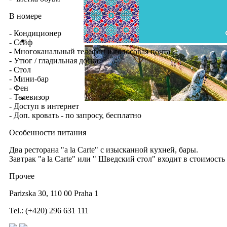
В номере
- Кондиционер
- Сейф
- Многоканальный телефон и голосовая почта
- Утюг / гладильная доска
- Стол
- Мини-бар
- Фен
- Телевизор
- Доступ в интернет
- Доп. кровать - по запросу, бесплатно
Особенности питания
Два ресторана "a la Carte" с изысканной кухней, бары.
Завтрак "a la Carte" или " Шведский стол" входит в стоимост
Прочее
Parizska 30, 110 00 Praha 1
Tel.: (+420) 296 631 111