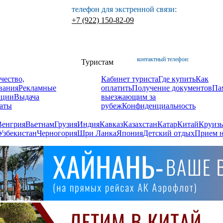
телефон для экстренной связи:
+7 (922) 150-82-09
контактный телефон:
Туристам
чество,
Кабинет туриста
Где купить
Как
вания
Рекламные
оплатить
Получение документов
Па
ации
Выдача
выезжающим за
аты
рубеж
Конфиденциальность
Венгрия
Вьетнам
Грузия
Индия
Кавказ
Казахстан
Катар
Китай
Круизы
Узбекистан
Черногория
Шри Ланка
Япония
Детский отдых
Прием н