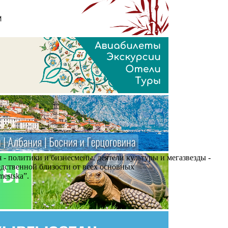
я - политики и бизнесмены, деятели культуры и мегазвезды -
едственной близости от всех основных
estska”.