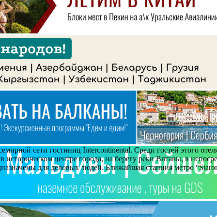
мирной сети гостиниц Intercontinental. Среди гостей этого отел
в историческом центре города, на берегу реки Влтавы, в непоср
едназначены для деловых людей. Ближайшая станция метро “Starom