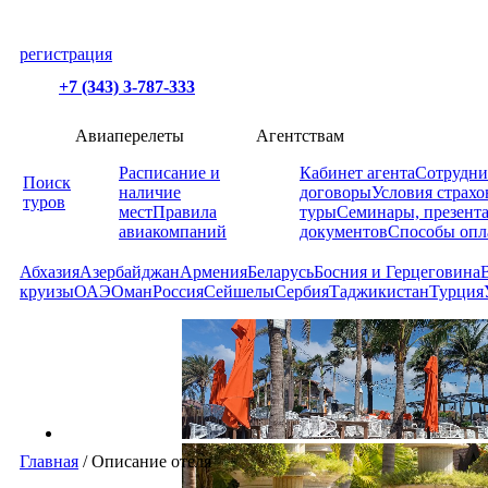
регистрация
+7 (343) 3-787-333
Авиаперелеты
Агентствам
Расписание и
Кабинет агента
Сотрудни
Поиск
наличие
договоры
Условия страхо
туров
мест
Правила
туры
Семинары, презент
авиакомпаний
документов
Способы опл
Абхазия
Азербайджан
Армения
Беларусь
Босния и Герцеговина
круизы
ОАЭ
Оман
Россия
Сейшелы
Сербия
Таджикистан
Турция
Главная
/
Описание отеля