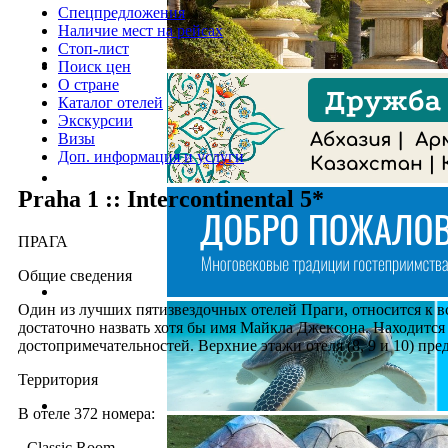
Спецпредложения
Наличие мест на рейсах
Стоп-лист
Поиск цен
О стране
Каталог отелей
Экскурсии
Визы
Доп. информация и услуги
Praha 1 :: Intercontinental 5*
ПРАГА
Общие сведения
Один из лучших пятизвездочных отелей Праги, относится к все
достаточно назвать хотя бы имя Майкла Джексона. Находится 
достопримечательностей. Верхние этажи отеля (8, 9 и 10) пр
Территория
В отеле 372 номера:
- Classic Room