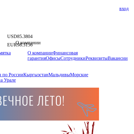
вход
USD
85.3804
О компании
EUR
98.3156
мятка
О компании
Финансовая
гарантия
Офисы
Сотрудники
Реквизиты
Вакансии
 по России
Кыргызстан
Мальдивы
Морские
а Урале