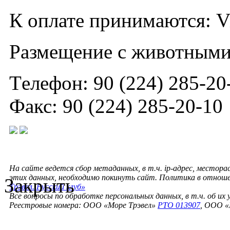
К оплате принимаются: Vis
Размещение с животными
Tелефон: 90 (224) 285-20
Факс: 90 (224) 285-20-10
На сайте ведется сбор метаданных, в т.ч. ip-адрес, местора
этих данных, необходимо покинуть сайт. Политика в отнош
Закрыть
Трэвел. Русский клуб»
Все вопросы по обработке персональных данных, в т.ч. об их
Реестровые номера: ООО «Море Трэвел»
РТО 013907
, ООО «