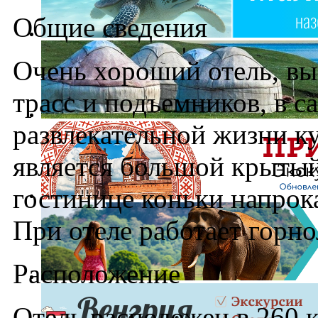
Общие сведения
Очень хороший отель, в
трасс и подъемников, в 
развлекательной жизни к
является большой крыты
гостинице коньки напрок
При отеле работает горн
Расположение
Отель расположен в 260 км