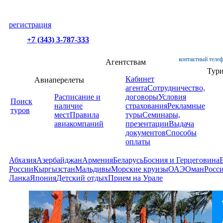
регистрация
+7 (343) 3-787-333
контактный телеф
Агентствам
Тур
Кабинет
Авиаперелеты
агента
Сотрудничество,
Расписание и
договоры
Условия
Поиск
наличие
страхования
Рекламные
туров
мест
Правила
туры
Семинары,
авиакомпаний
презентации
Выдача
документов
Способы
оплаты
Абхазия
Азербайджан
Армения
Беларусь
Босния и Герцеговина
России
Кыргызстан
Мальдивы
Морские круизы
ОАЭ
Оман
Росс
Ланка
Япония
Детский отдых
Прием на Урале