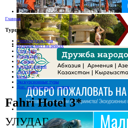
Главная
/
Турция
/
Описание отеля
Турция
Спецпредложения
Наличие мест на рейсах
Стоп-лист
Поиск цен
О стране
Каталог отелей
Экскурсии
Визы
Экскурсионные туры
Доп. информация и услуги
Fahri Hotel 3*
УЛУДАГ