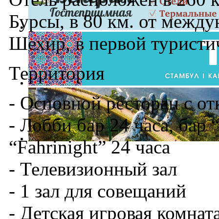
Бурсы, в 80 км. от между
Шехир, в первой туристи
Территория
- Основной ресторан с о
- Лобби бар 24 часа, бар 
“Fahrinight” 24 часа
- Телевизионный зал
- 1 зал для совещаний
- Детская игровая комнат