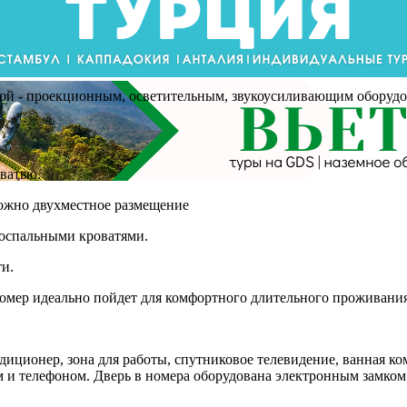
кой - проекционным, осветительным, звукоусиливающим оборуд
ватью.
можно двухместное размещение
носпальными кроватями.
и.
Номер идеально пойдет для комфортного длительного проживания
диционер, зона для работы, спутниковое телевидение, ванная ко
м и телефоном. Дверь в номера оборудована электронным замком