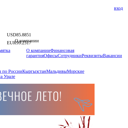
вход
USD
85.8851
О компании
EUR
99.2317
мятка
О компании
Финансовая
гарантия
Офисы
Сотрудники
Реквизиты
Вакансии
 по России
Кыргызстан
Мальдивы
Морские
а Урале