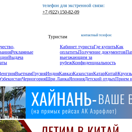
телефон для экстренной связи:
+7 (922) 150-82-09
контактный телефон:
Туристам
чество,
Кабинет туриста
Где купить
Как
вания
Рекламные
оплатить
Получение документов
Па
ации
Выдача
выезжающим за
аты
рубеж
Конфиденциальность
Венгрия
Вьетнам
Грузия
Индия
Кавказ
Казахстан
Катар
Китай
Круизы
Узбекистан
Черногория
Шри Ланка
Япония
Детский отдых
Прием н