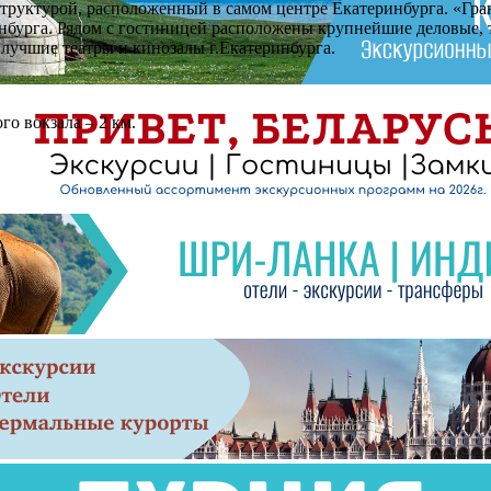
структурой, расположенный в самом центре Екатеринбурга. «Гра
инбурга. Рядом с гостиницей расположены крупнейшие деловые,
 лучшие театры и кинозалы г.Екатеринбурга.
го вокзала – 2 км.