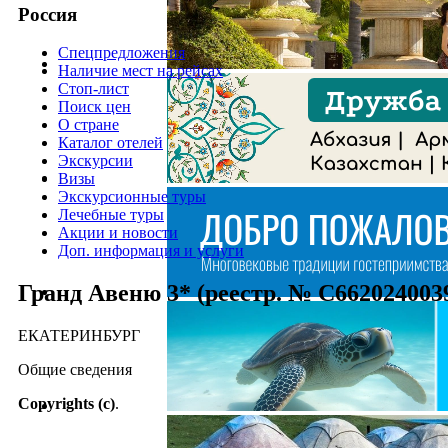
Россия
Спецпредложения
Наличие мест на рейсах
Стоп-лист
Поиск цен
О стране
Каталог отелей
Экскурсии
Визы
Экскурсионные туры
Лечебные туры
Акции и новости
Доп. информация и услуги
Гранд Авеню 3* (реестр. № С662024003
ЕКАТЕРИНБУРГ
Общие сведения
Copyrights (c)
.