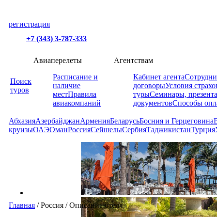
регистрация
+7 (343) 3-787-333
Авиаперелеты
Агентствам
Расписание и
Кабинет агента
Сотрудни
Поиск
наличие
договоры
Условия страхо
туров
мест
Правила
туры
Семинары, презент
авиакомпаний
документов
Способы опл
Абхазия
Азербайджан
Армения
Беларусь
Босния и Герцеговина
круизы
ОАЭ
Оман
Россия
Сейшелы
Сербия
Таджикистан
Турция
Главная
/
Россия
/
Описание отеля