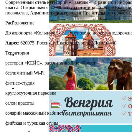
Современный отель категории «3 звезды» - с развитой инфра
класса. Открывшаяся в 2006 году гостиница в центре Екатер
посольства, Администрация города и Правительство области,
Расположение
До аэропорта «Кольцово» - 21 км от отеля, до железнодорожно
Адрес
: 620075, Россия, г. Екатеринбург, пр. Ленина, 40
Территория
ресторан «КЕЙС», рассчитанный на 40 мест
безлимитный Wi-Fi
фитнес-студия
круглосуточная парковка
салон красоты
солярий массажный кабинет
финская и турецкая сауны