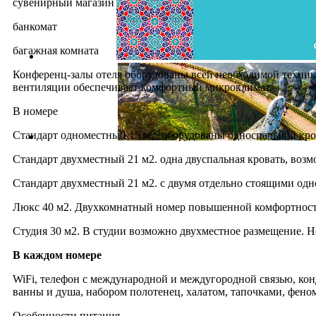
сувенирный магазин
банкомат
багажная комната
Конференц-залы отеля оборудованы всей необходимой техни
вентиляции обеспечивает комфортный микроклимат.
В номере
Стандарт одноместный 15 м2, оборудованы односпальной кро
Стандарт двухместный 21 м2. одна двуспальная кровать, воз
Стандарт двухместный 21 м2. с двумя отдельно стоящими од
Люкс 40 м2. Двухкомнатный номер повышенной комфортност
Студия 30 м2. В студии возможно двухместное размещение. 
В каждом номере
WiFi, телефон с международной и междугородной связью, кон
ванны и душа, набором полотенец, халатом, тапочками, фено
Особенности питания