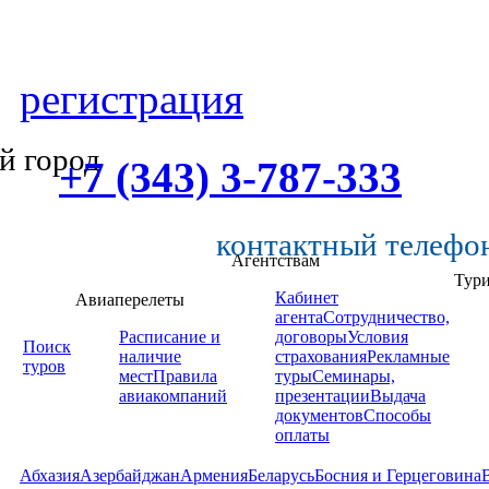
регистрация
й город
+7 (343) 3-787-333
контактный телефо
Агентствам
Тур
Кабинет
Авиаперелеты
агента
Сотрудничество,
Расписание и
договоры
Условия
Поиск
наличие
страхования
Рекламные
туров
мест
Правила
туры
Семинары,
авиакомпаний
презентации
Выдача
документов
Способы
оплаты
Абхазия
Азербайджан
Армения
Беларусь
Босния и Герцеговина