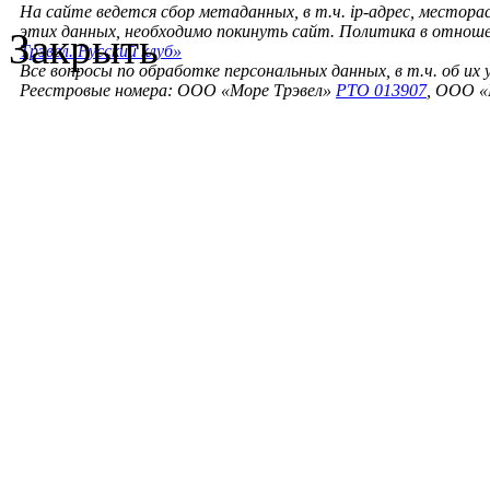
На сайте ведется сбор метаданных, в т.ч. ip-адрес, местора
этих данных, необходимо покинуть сайт. Политика в отнош
Закрыть
Трэвел. Русский клуб»
Все вопросы по обработке персональных данных, в т.ч. об их
Реестровые номера: ООО «Море Трэвел»
РТО 013907
, ООО «