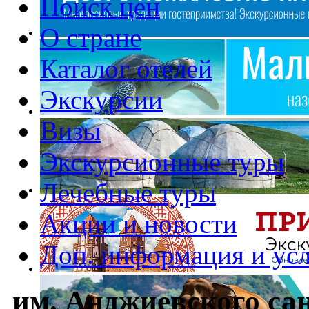
Поиск цен
О стране
Каталог отелей
Экскурсии
Визы
Экскурсионные туры
Лечебные туры
Акции и новости
Доп. информация и ус
им. Анджиевского сан