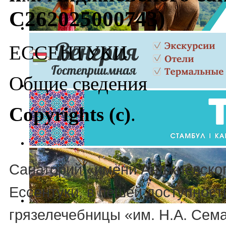
С262025000743)
ЕССЕНТУКИ
Общие сведения
Copyrights (c)
.
Санаторий «имени Анджиевског
Ессентуки, в пешей доступност
грязелечебницы «им. Н.А. Сем