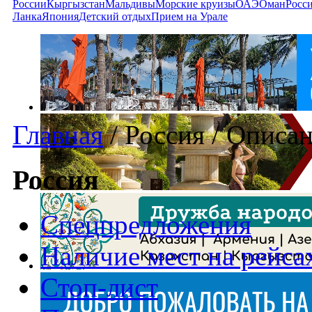
России
Кыргызстан
Мальдивы
Морские круизы
ОАЭ
Оман
Росс
Ланка
Япония
Детский отдых
Прием на Урале
Главная
/
Россия
/
Описан
Россия
Спецпредложения
Наличие мест на рейса
Стоп-лист