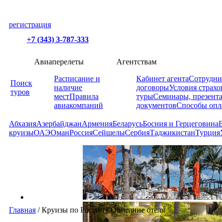
регистрация
+7 (343) 3-787-333
Авиаперелеты
Агентствам
Расписание и
Кабинет агента
Сотрудни
Поиск
наличие
договоры
Условия страхо
туров
мест
Правила
туры
Семинары, презент
авиакомпаний
документов
Способы опл
Абхазия
Азербайджан
Армения
Беларусь
Босния и Герцеговина
круизы
ОАЭ
Оман
Россия
Сейшелы
Сербия
Таджикистан
Турция
Главная
/
Круизы по России
/
Описание отеля