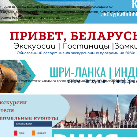
 - один из самых комфортабельных и роскошных кораблей, сошедших со
ля отдыха, если вы цените великолепное качество обслуживания, самые комфортные усл
ровень безопасности для своих гостей.
дно, двух и трехместные каюты со всеми удобствами.Все каюты имеют санузел, душ, 