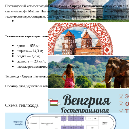
Пассажирский четырёхпалубный теплоход
«Хирург Разумовский»
(проект 588 МА)
стапелей верфи Mathias Thesen Werft Wismar (Висмар, Германия). Лучший вариант д
техническое переоснащение, благодаря чему обеспечивает максимально возможный у
Технические характеристики:
длина — 958 м;
ширина — 14,3 м;
осадка — 2,7 м;
скорость — 23 км/ч;
пассажировместимость — 160 пассажиров.
Теплоход «Хирург Разумовский» имеет каюты категории «Люкс», комфортабельные о
Простор, уют, удобство и комфорт — основные составляющие этого теплохода.
Схема теплохода