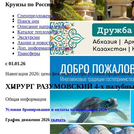
Круизы по России
Спецпредложения
Поиск цен
Описание направления
Каталог теплоходов
Экскурсии
Акции и новости
Доп. информация и услуги
Трансферы
с 01.01.26
Навигация 2026: цена фиксируется при условии предоплаты 50
ХИРУРГ РАЗУМОВСКИЙ 4-х палубн
Общая информация
Условия бронирования и оплаты на навигацию 2026
здесь
График движения 2026
скачать