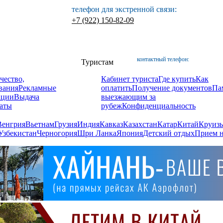
телефон для экстренной связи:
+7 (922) 150-82-09
контактный телефон:
Туристам
чество,
Кабинет туриста
Где купить
Как
вания
Рекламные
оплатить
Получение документов
Па
ации
Выдача
выезжающим за
аты
рубеж
Конфиденциальность
Венгрия
Вьетнам
Грузия
Индия
Кавказ
Казахстан
Катар
Китай
Круизы
Узбекистан
Черногория
Шри Ланка
Япония
Детский отдых
Прием н