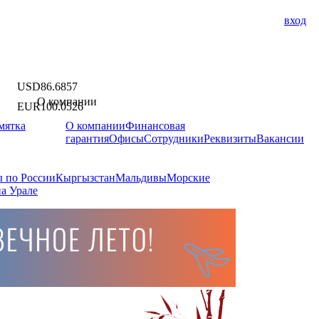
вход
USD
86.6857
О компании
EUR
100.0526
мятка
О компании
Финансовая
гарантия
Офисы
Сотрудники
Реквизиты
Вакансии
 по России
Кыргызстан
Мальдивы
Морские
а Урале