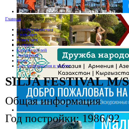
Главная
/
Описание отеля
Спецпредложения
Стоп-лист
Поиск цен
О стране
Каталог отелей
Экскурсии
Визы
Доп. информация и услуги
SILJA FESTIVAL M/S
Общая информация
Год постройки: 1986/92