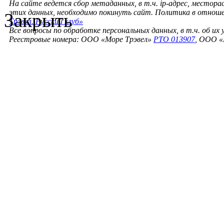
На сайте ведется сбор метаданных, в т.ч. ip-адрес, местора
этих данных, необходимо покинуть сайт. Политика в отнош
Закрыть
Трэвел. Русский клуб»
Все вопросы по обработке персональных данных, в т.ч. об их
Реестровые номера: ООО «Море Трэвел»
РТО 013907
, ООО «