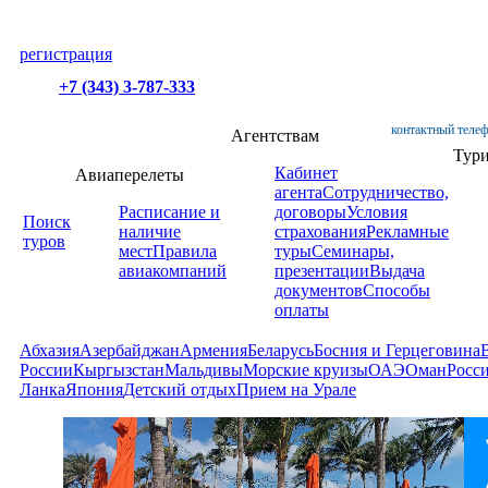
регистрация
+7 (343) 3-787-333
контактный телеф
Агентствам
Тур
Кабинет
Авиаперелеты
агента
Сотрудничество,
Расписание и
договоры
Условия
Поиск
наличие
страхования
Рекламные
туров
мест
Правила
туры
Семинары,
авиакомпаний
презентации
Выдача
документов
Способы
оплаты
Абхазия
Азербайджан
Армения
Беларусь
Босния и Герцеговина
России
Кыргызстан
Мальдивы
Морские круизы
ОАЭ
Оман
Росс
Ланка
Япония
Детский отдых
Прием на Урале