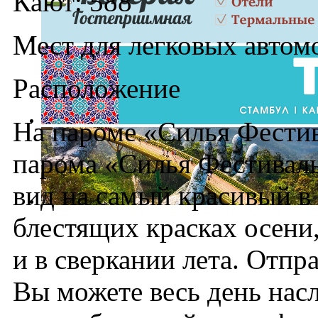
Кают: 588
Мест для легковых автом
Расположение
На пароме «Силья Фестив
парома «Силья Фестивал
вид на самый красивый в
блестящих красках осени
и в сверкании лета. Отпр
Вы можете весь день нас