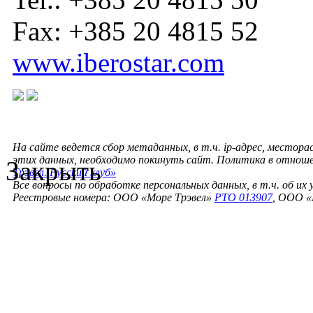
Fax: +385 20 4815 52
www.iberostar.com
На сайте ведется сбор метаданных, в т.ч. ip-адрес, местора
этих данных, необходимо покинуть сайт. Политика в отнош
Закрыть
Трэвел. Русский клуб»
Все вопросы по обработке персональных данных, в т.ч. об их
Реестровые номера: ООО «Море Трэвел»
РТО 013907
, ООО «