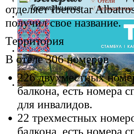
отделяет Iberostar Albatr
получил свое название.
Территория
В отеле 306 номеров
226 двухместных номер
балкона, есть номера 
для инвалидов.
22 трехместных номеро
балкона, есть номера 