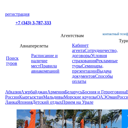
регистрация
+7 (343) 3-787-333
контактный телеф
Агентствам
Тур
Кабинет
Авиаперелеты
агента
Сотрудничество,
Расписание и
договоры
Условия
Поиск
наличие
страхования
Рекламные
туров
мест
Правила
туры
Семинары,
авиакомпаний
презентации
Выдача
документов
Способы
оплаты
Абхазия
Азербайджан
Армения
Беларусь
Босния и Герцеговина
России
Кыргызстан
Мальдивы
Морские круизы
ОАЭ
Оман
Росс
Ланка
Япония
Детский отдых
Прием на Урале