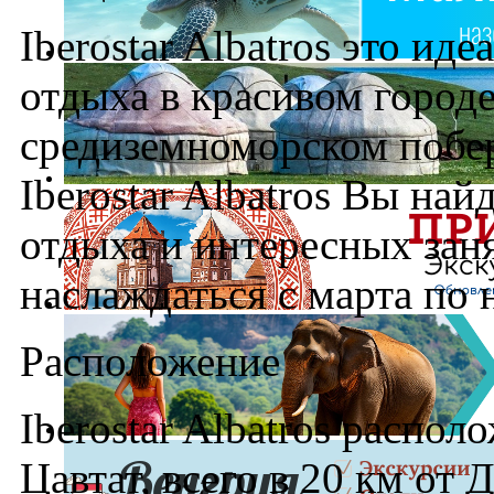
Iberostar Albatros это ид
отдыха в красивом городе
средиземноморском побер
Iberostar Albatros Вы най
отдыха и интересных зан
наслаждаться с марта по 
Расположение
Iberostar Albatros распо
Цавтат, всего в 20 км от