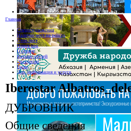
Главная
/
Описание отеля
Спецпредложения
Наличие мест на рейсах
Стоп-лист
Поиск цен
О стране
Каталог отелей
Экскурсии
Визы
Доп. информация и услуги
Iberostar Albatros_del
ДУБРОВНИК
Общие сведения