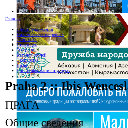
Главная
/
Описание отеля
Спецпредложения
Наличие мест на рейсах
Стоп-лист
Поиск цен
О стране
Каталог отелей
Экскурсии
Визы
Доп. информация и услуги
Praha 2 :: Ibis Wences
ПРАГА
Общие сведения