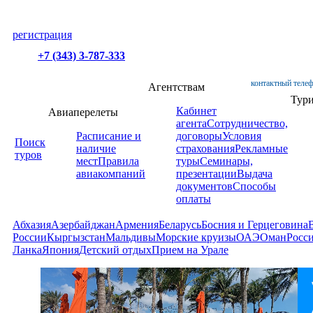
регистрация
+7 (343) 3-787-333
контактный телеф
Агентствам
Тур
Кабинет
Авиаперелеты
агента
Сотрудничество,
Расписание и
договоры
Условия
Поиск
наличие
страхования
Рекламные
туров
мест
Правила
туры
Семинары,
авиакомпаний
презентации
Выдача
документов
Способы
оплаты
Абхазия
Азербайджан
Армения
Беларусь
Босния и Герцеговина
России
Кыргызстан
Мальдивы
Морские круизы
ОАЭ
Оман
Росс
Ланка
Япония
Детский отдых
Прием на Урале