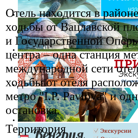
Отель находится в районе
ходьбы от Вацлавской п
и Государственной Оперы
центра – одна станция м
международной сети отел
ходьбы от отеля располо
метро "I.P. Pavlova" и о
остановка.
Территория