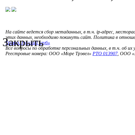
На сайте ведется сбор метаданных, в т.ч. ip-адрес, местора
этих данных, необходимо покинуть сайт. Политика в отнош
Закрыть
Трэвел. Русский клуб»
Все вопросы по обработке персональных данных, в т.ч. об их
Реестровые номера: ООО «Море Трэвел»
РТО 013907
, ООО «