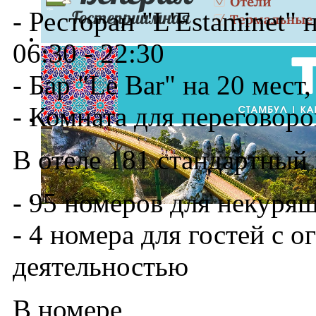
- Ресторан "L'Estaminet" 
06:30 - 22:30
- Бар "Le Bar" на 20 мест
- Комната для переговоро
В отеле 181 стандартный
- 95 номеров для некуря
- 4 номера для гостей с 
деятельностью
В номере