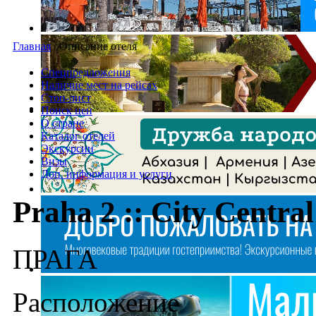
Главная
/
Описание отеля
Спецпредложения
Наличие мест на рейсах
Стоп-лист
Поиск цен
О стране
Каталог отелей
Экскурсии
Визы
Доп. информация и услуги
Praha 2 :: City Central
ПРАГА
Расположение