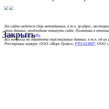
На сайте ведется сбор метаданных, в т.ч. ip-адрес, местора
этих данных, необходимо покинуть сайт. Политика в отнош
Закрыть
Трэвел. Русский клуб»
Все вопросы по обработке персональных данных, в т.ч. об их
Реестровые номера: ООО «Море Трэвел»
РТО 013907
, ООО «