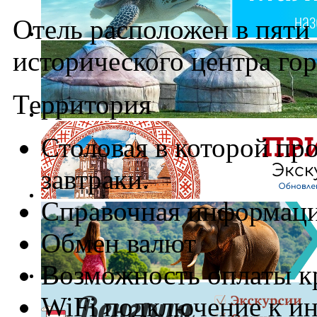
Отель расположен в пяти
исторического центра гор
Территория
Столовая в которой пр
завтраки.
Справочная информац
Обмен валют
Возможность оплаты к
WiFi подключение к ин