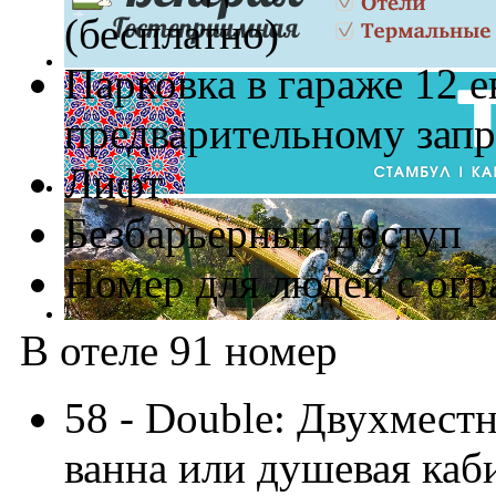
(бесплатно)
Парковка в гараже 12 е
предварительному запр
Лифт
Безбарьерный доступ
Номер для людей с ог
В отеле 91 номер
58 - Double: Двухмест
ванна или душевая каби