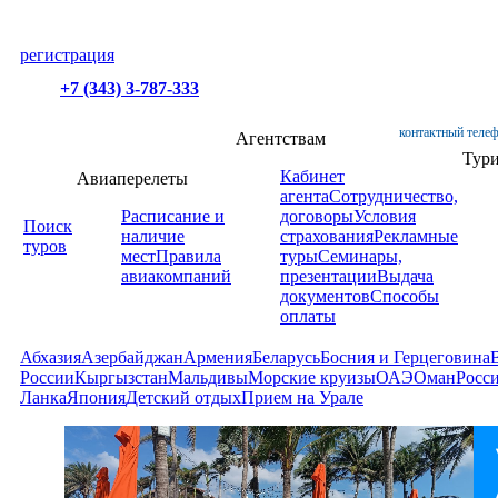
регистрация
+7 (343) 3-787-333
контактный телеф
Агентствам
Тур
Кабинет
Авиаперелеты
агента
Сотрудничество,
Расписание и
договоры
Условия
Поиск
наличие
страхования
Рекламные
туров
мест
Правила
туры
Семинары,
авиакомпаний
презентации
Выдача
документов
Способы
оплаты
Абхазия
Азербайджан
Армения
Беларусь
Босния и Герцеговина
России
Кыргызстан
Мальдивы
Морские круизы
ОАЭ
Оман
Росс
Ланка
Япония
Детский отдых
Прием на Урале