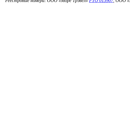
Реестровые номера: ООО «Море Трэвел»
РТО 013907
, ООО «