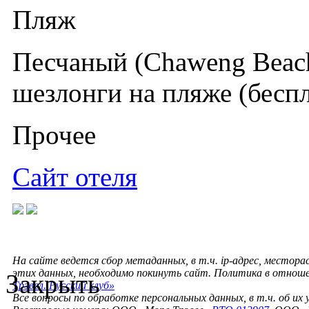
Пляж
Песчаный (Chaweng Beach
шезлонги на пляже (беспл
Прочее
Сайт отеля
На сайте ведется сбор метаданных, в т.ч. ip-адрес, местора
этих данных, необходимо покинуть сайт. Политика в отнош
Закрыть
Трэвел. Русский клуб»
Все вопросы по обработке персональных данных, в т.ч. об их