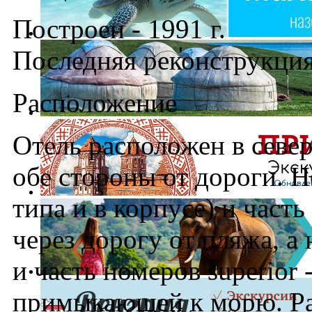
Построен - 1991 г.
Последняя реконструкция 
Расположение
Отель расположен в севе
обе стороны от дороги. Н
типа и в корпусе) и часть
через дорогу от пляжа, а н
и часть номеров superior 
примыкающей к морю. Ра