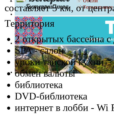
составляет 5 км, от центр
Территория
2 открытых бассейна с
SPA - салон
уроки тайской кухни
обмен валюты
библиотека
DVD-библиотека
интернет в лобби - Wi 