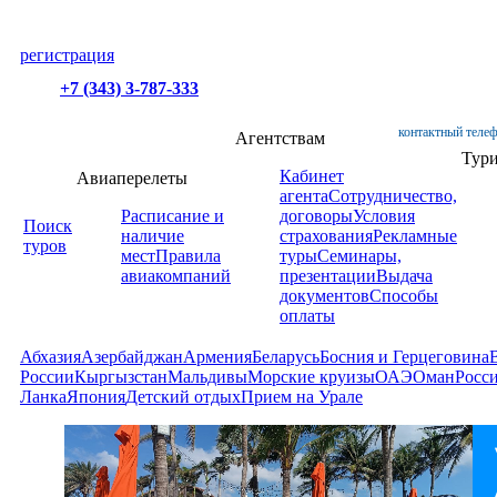
регистрация
+7 (343) 3-787-333
контактный телеф
Агентствам
Тур
Кабинет
Авиаперелеты
агента
Сотрудничество,
Расписание и
договоры
Условия
Поиск
наличие
страхования
Рекламные
туров
мест
Правила
туры
Семинары,
авиакомпаний
презентации
Выдача
документов
Способы
оплаты
Абхазия
Азербайджан
Армения
Беларусь
Босния и Герцеговина
России
Кыргызстан
Мальдивы
Морские круизы
ОАЭ
Оман
Росс
Ланка
Япония
Детский отдых
Прием на Урале