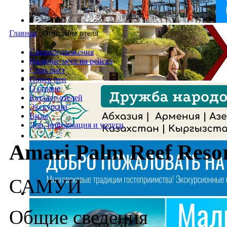
Главная
/
Описание отеля
Спецпредложения
Наличие мест на рейсах
Стоп-лист
Поиск цен
О стране
Каталог отелей
Экскурсии
Визы
Доп. информация и услуги
Amari Palm Reef Reso
САМУИ
Общие сведения