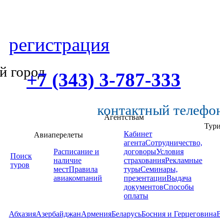
регистрация
й город
+7 (343) 3-787-333
контактный телефо
Агентствам
Тур
Кабинет
Авиаперелеты
агента
Сотрудничество,
Расписание и
договоры
Условия
Поиск
наличие
страхования
Рекламные
туров
мест
Правила
туры
Семинары,
авиакомпаний
презентации
Выдача
документов
Способы
оплаты
Абхазия
Азербайджан
Армения
Беларусь
Босния и Герцеговина