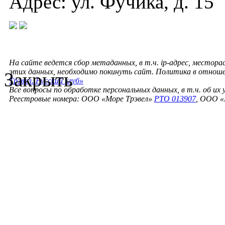
Адрес: ул. Фучика, д. 15
На сайте ведется сбор метаданных, в т.ч. ip-адрес, местора
этих данных, необходимо покинуть сайт. Политика в отнош
Закрыть
Трэвел. Русский клуб»
Все вопросы по обработке персональных данных, в т.ч. об их
Реестровые номера: ООО «Море Трэвел»
РТО 013907
, ООО «