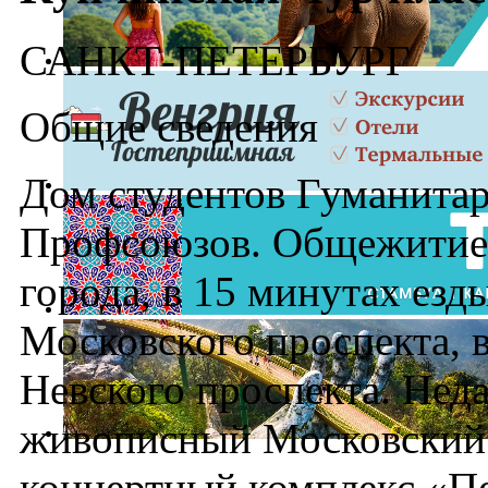
САНКТ-ПЕТЕРБУРГ
Общие сведения
Дом студентов Гуманитар
Профсоюзов. Общежитие 
города, в 15 минутах ез
Московского проспекта, в
Невского проспекта. Нед
живописный Московский 
концертный комплекс «П