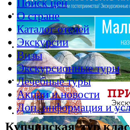
Поиск цен
О стране
Каталог отелей
Экскурсии
Визы
Экскурсионные туры
Лечебные туры
Акции и новости
Доп. информация и ус
Купчинская тур клас