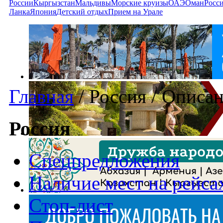
России
Кыргызстан
Мальдивы
Морские круизы
ОАЭ
Оман
Росс
Ланка
Япония
Детский отдых
Прием на Урале
Главная
/
Россия
/
Описан
Россия
Спецпредложения
Наличие мест на рейса
Стоп-лист