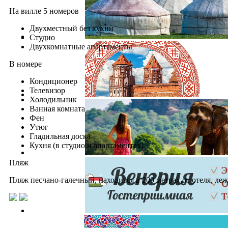
На вилле 5 номеров
Двухместный без кухни
Студио
Двухкомнатные апартаменты
В номере
Кондиционер
Телевизор
Холодильник
Ванная комната
Фен
Утюг
Гладильная доска
Кухня (в студио и апартаментах)
Пляж
Пляж песчано-галечный, находится в 200 метрах от отеля, леж