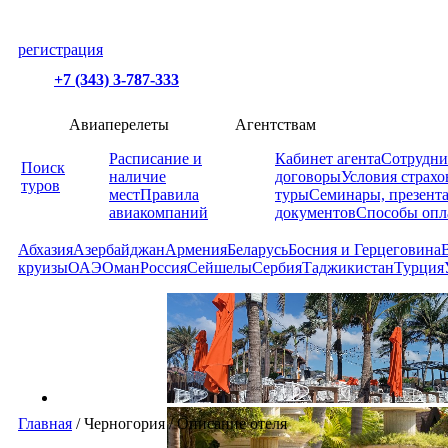
регистрация
+7 (343) 3-787-333
Авиаперелеты
Агентствам
Расписание и
Кабинет агента
Сотрудни
Поиск
наличие
договоры
Условия страхо
туров
мест
Правила
туры
Семинары, презент
авиакомпаний
документов
Способы опл
Абхазия
Азербайджан
Армения
Беларусь
Босния и Герцеговина
круизы
ОАЭ
Оман
Россия
Сейшелы
Сербия
Таджикистан
Турция
Главная
/
Черногория
/
Описание отеля