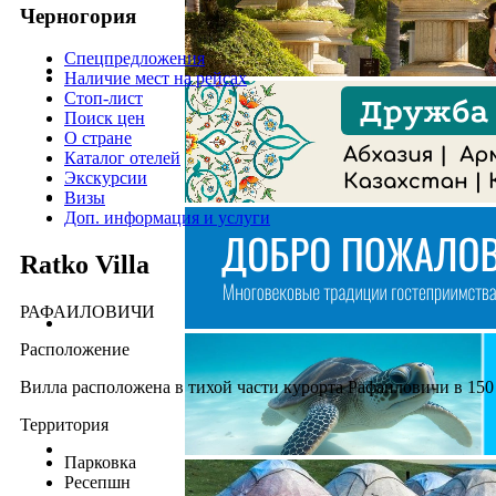
Черногория
Спецпредложения
Наличие мест на рейсах
Стоп-лист
Поиск цен
О стране
Каталог отелей
Экскурсии
Визы
Доп. информация и услуги
Ratko Villa
РАФАИЛОВИЧИ
Расположение
Вилла расположена в тихой части курорта Рафаиловичи в 150
Территория
Парковка
Ресепшн