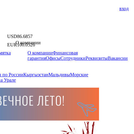
вход
USD
86.6857
О компании
EUR
100.0526
мятка
О компании
Финансовая
гарантия
Офисы
Сотрудники
Реквизиты
Вакансии
 по России
Кыргызстан
Мальдивы
Морские
а Урале