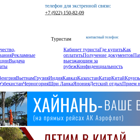
телефон для экстренной связи:
+7 (922) 150-82-09
контактный телефон:
Туристам
чество,
Кабинет туриста
Где купить
Как
вания
Рекламные
оплатить
Получение документов
Па
ации
Выдача
выезжающим за
аты
рубеж
Конфиденциальность
Венгрия
Вьетнам
Грузия
Индия
Кавказ
Казахстан
Катар
Китай
Круизы
Узбекистан
Черногория
Шри Ланка
Япония
Детский отдых
Прием н