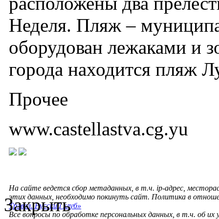
расположены два прелест
Неделя. Пляж – муниципа
оборудован лежаками и зо
города находится пляж Л
Прочее
www.castellastva.cg.yu
На сайте ведется сбор метаданных, в т.ч. ip-адрес, местора
этих данных, необходимо покинуть сайт. Политика в отнош
Закрыть
Трэвел. Русский клуб»
Все вопросы по обработке персональных данных, в т.ч. об их