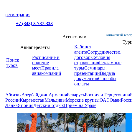
регистрация
+7 (343) 3-787-333
контактный телеф
Агентствам
Тур
Кабинет
Авиаперелеты
агента
Сотрудничество,
Расписание и
договоры
Условия
Поиск
наличие
страхования
Рекламные
туров
мест
Правила
туры
Семинары,
авиакомпаний
презентации
Выдача
документов
Способы
оплаты
Абхазия
Азербайджан
Армения
Беларусь
Босния и Герцеговина
России
Кыргызстан
Мальдивы
Морские круизы
ОАЭ
Оман
Росс
Ланка
Япония
Детский отдых
Прием на Урале