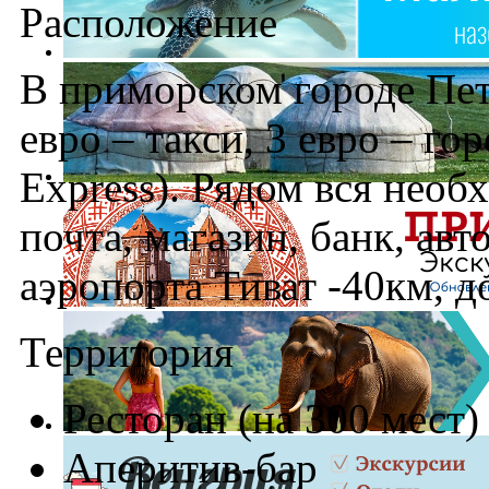
Расположение
В приморском городе Петр
евро – такси, 3 евро – го
Express). Рядом вся необ
почта, магазин, банк, авт
аэропорта Тиват -40км, д
Территория
Ресторан (на 300 мест)
Аперитив-бар