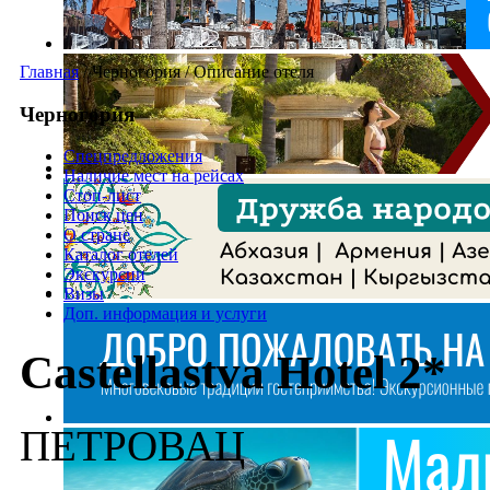
Главная
/
Черногория
/
Описание отеля
Черногория
Спецпредложения
Наличие мест на рейсах
Стоп-лист
Поиск цен
О стране
Каталог отелей
Экскурсии
Визы
Доп. информация и услуги
Castellastva Hotel 2*
ПЕТРОВАЦ