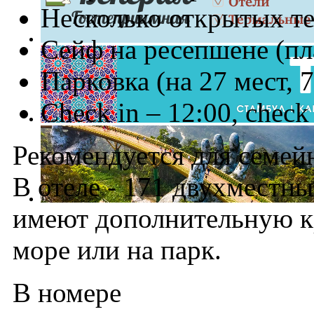
Несколько открытых те
Сейф на ресепшене (пл
Парковка (на 27 мест, 
Check in – 12:00, check
Рекомендуется для семей
В отеле - 171 двухместны
имеют дополнительную кр
море или на парк.
В номере