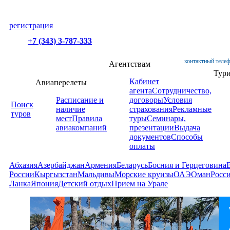
регистрация
+7 (343) 3-787-333
контактный телеф
Агентствам
Тур
Кабинет
Авиаперелеты
агента
Сотрудничество,
Расписание и
договоры
Условия
Поиск
наличие
страхования
Рекламные
туров
мест
Правила
туры
Семинары,
авиакомпаний
презентации
Выдача
документов
Способы
оплаты
Абхазия
Азербайджан
Армения
Беларусь
Босния и Герцеговина
России
Кыргызстан
Мальдивы
Морские круизы
ОАЭ
Оман
Росс
Ланка
Япония
Детский отдых
Прием на Урале