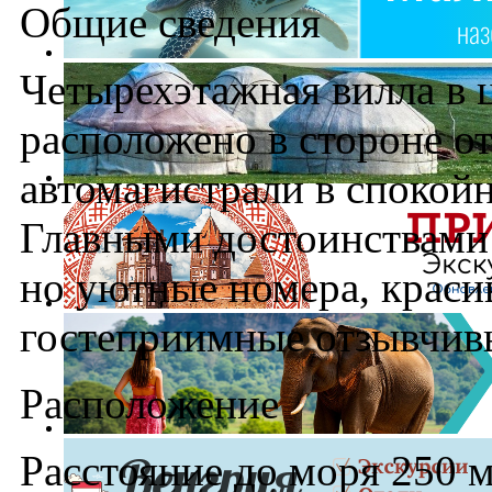
Общие сведения
Четырехэтажная вилла в 
расположено в стороне о
автомагистрали в спокой
Главными достоинствами
но уютные номера, краси
гостеприимные отзывчивы
Расположение
Расстояние до моря 250 м