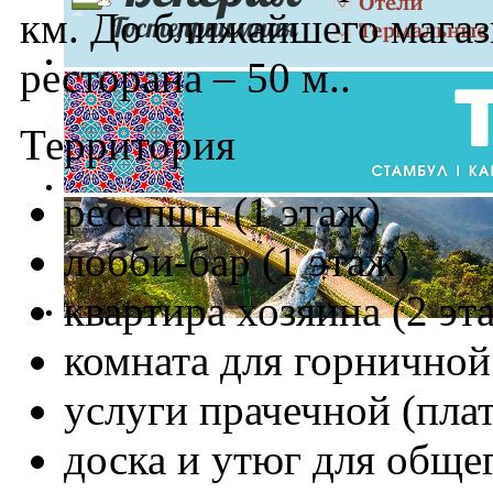
км. До ближайшего магаз
ресторана – 50 м..
Территория
ресепшн (1 этаж)
лобби-бар (1 этаж)
квартира хозяина (2 эт
комната для горничной
услуги прачечной (пла
доска и утюг для общег