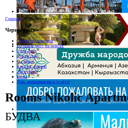
Главная
/
Черногория
/
Описание отеля
Черногория
Спецпредложения
Наличие мест на рейсах
Стоп-лист
Поиск цен
О стране
Каталог отелей
Экскурсии
Визы
Доп. информация и услуги
Rooms Nikolic Apartm
БУДВА