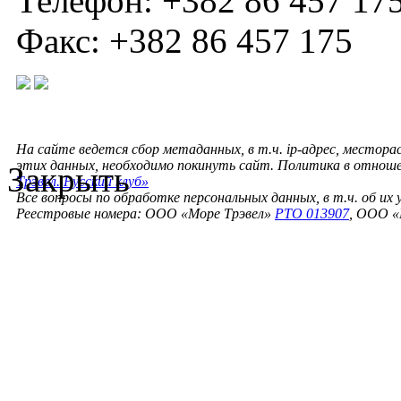
Телефон: +382 86 457 175
Факс: +382 86 457 175
На сайте ведется сбор метаданных, в т.ч. ip-адрес, местора
этих данных, необходимо покинуть сайт. Политика в отнош
Закрыть
Трэвел. Русский клуб»
Все вопросы по обработке персональных данных, в т.ч. об их
Реестровые номера: ООО «Море Трэвел»
РТО 013907
, ООО «