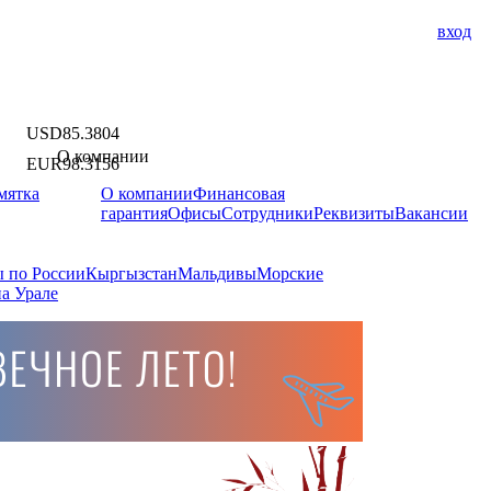
вход
USD
85.3804
О компании
EUR
98.3156
мятка
О компании
Финансовая
гарантия
Офисы
Сотрудники
Реквизиты
Вакансии
 по России
Кыргызстан
Мальдивы
Морские
а Урале