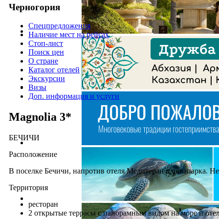
Черногория
Спецпредложения
Наличие мест на рейсах
Стоп-лист
Поиск цен
О стране
Каталог отелей
Экскурсии
Визы
Доп. информация и услуги
Magnolia 3*
БЕЧИЧИ
Расположение
В поселке Бечичи, напротив отеля Медитеран и аквапарка. Не
Территория
ресторан
2 открытые террасы с панорамным видом на море и от