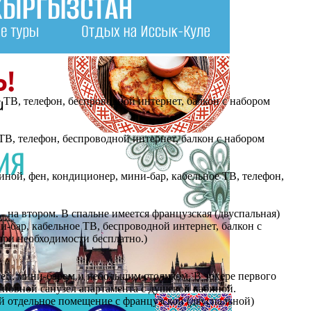
 ТВ, телефон, беспроводной интернет, балкон с набором
ТВ, телефон, беспроводной интернет, балкон с набором
иной, фен, кондиционер, мини-бар, кабельное ТВ, телефон,
- на втором. В спальне имеется французская (двуспальная)
ни-бар, кабельное ТВ, беспроводной интернет, балкон с
 при необходимости бесплатно.)
ней, мини-баром и небольшим столиком. В эркере первого
сновной санузел апартамента с душевой кабиной.
ой отдельное помещение с французской (двуспальной)