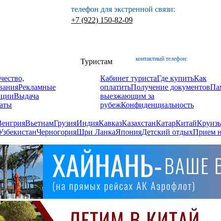
телефон для экстренной связи:
+7 (922) 150-82-09
контактный телефон:
Туристам
чество,
Кабинет туриста
Где купить
Как
вания
Рекламные
оплатить
Получение документов
Па
ации
Выдача
выезжающим за
аты
рубеж
Конфиденциальность
Венгрия
Вьетнам
Грузия
Индия
Кавказ
Казахстан
Катар
Китай
Круизы
Узбекистан
Черногория
Шри Ланка
Япония
Детский отдых
Прием н