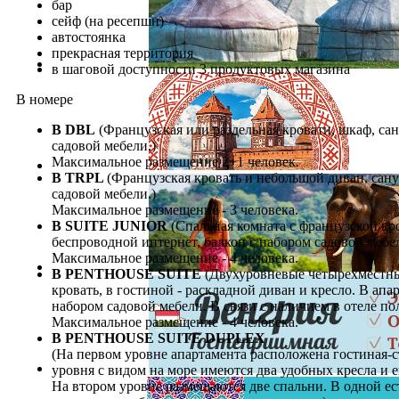
бар
сейф (на ресепшн)
автостоянка
прекрасная территория
в шаговой доступности 3 продуктовых магазина
В номере
В DBL
(Французская или раздельная кровати, шкаф, сан
садовой мебели.)
Максимальное размещение 2+1 человек.
В TRPL
(Французская кровать и небольшой диван, сану
садовой мебели.)
Максимальное размещение - 3 человека.
В SUITE JUNIOR
(Спальная комната с французской кро
беспроводной интернет, балкон с набором садовой мебел
Максимальное размещение - 4 человека.
В PENTHOUSE SUITE
(Двухуровневые четырехместные
кровать, в гостиной - раскладной диван и кресло. В ап
набором садовой мебели. В связи с наличием в отеле по
Максимальное размещение - 4 человека.
В PENTHOUSE SUITE DUPLEX
(На первом уровне апартамента расположена гостиная-с
уровня с видом на море имеются два удобных кресла и 
На втором уровне размещаются две спальни. В одной ес