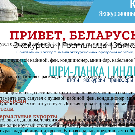
узел с душевой кабиной, фен, кондиционер, мини-бар, кабельное
зел с душевой кабиной, фен, кондиционер, мини-бар, кабельное 
ватью, гостинная с раскладным диваном, санузел с душевой каб
и.)
 апартаменты, гостиная находится на первом уровне, а спальня 
артаменте есть санузел с душевой кабиной, фен, кондиционер, ми
лупансиона кухня отсутствует. Детская кровать предоставляется
толовая с диваном, телевизором, полностью оборудованной кух
еще один круглый столик. На первом уровне расположен также о
ть раскладной диван и кресло. Вторая спальня представляет соб