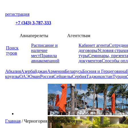
регистрация
+7 (343) 3-787-333
Авиаперелеты
Агентствам
Расписание и
Кабинет агента
Сотрудни
Поиск
наличие
договоры
Условия страхо
туров
мест
Правила
туры
Семинары, презент
авиакомпаний
документов
Способы опл
Абхазия
Азербайджан
Армения
Беларусь
Босния и Герцеговина
круизы
ОАЭ
Оман
Россия
Сейшелы
Сербия
Таджикистан
Турция
Главная
/
Черногория
/
Описание отеля