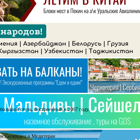
большой отель, построенный в 2007 году.
ели Сплендид и Медитеран