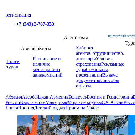
регистрация
+7 (343) 3-787-333
контактный телеф
Агентствам
Тур
Кабинет
Авиаперелеты
агента
Сотрудничество,
Расписание и
договоры
Условия
Поиск
наличие
страхования
Рекламные
туров
мест
Правила
туры
Семинары,
авиакомпаний
презентации
Выдача
документов
Способы
оплаты
Абхазия
Азербайджан
Армения
Беларусь
Босния и Герцеговина
России
Кыргызстан
Мальдивы
Морские круизы
ОАЭ
Оман
Росс
Ланка
Япония
Детский отдых
Прием на Урале