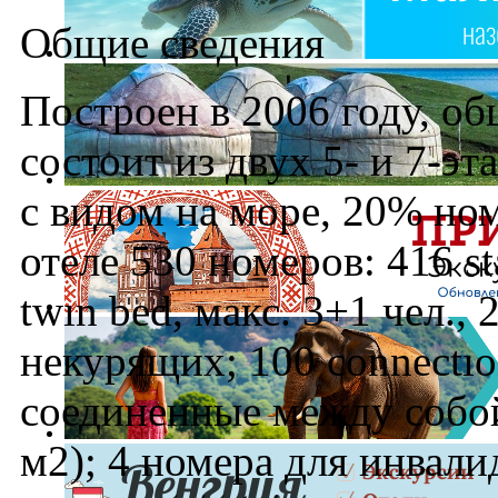
Общие сведения
Построен в 2006 году, о
состоит из двух 5- и 7-
с видом на море, 20% ном
отеле 530 номеров: 416 st
twın bed, макс. 3+1 чел.,
некурящих; 100 connectıo
соединенные между собой 
м2); 4 номера для инвалид