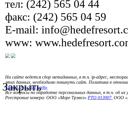
тел: (242) 565 04 44
факс: (242) 565 04 59
E-mail: info@hedefresort.
www: www.hedefresort.c
На сайте ведется сбор метаданных, в т.ч. ip-адрес, местора
этих данных, необходимо покинуть сайт. Политика в отнош
Закрыть
Трэвел. Русский клуб»
Все вопросы по обработке персональных данных, в т.ч. об их
Реестровые номера: ООО «Море Трэвел»
РТО 013907
, ООО «