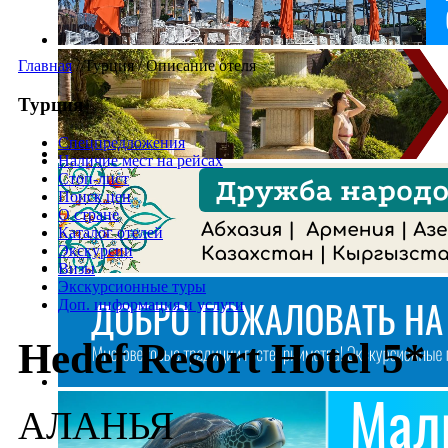
Главная
/
Турция
/
Описание отеля
Турция
Спецпредложения
Наличие мест на рейсах
Стоп-лист
Поиск цен
О стране
Каталог отелей
Экскурсии
Визы
Экскурсионные туры
Доп. информация и услуги
Hedef Resort Hotel 5*
АЛАНЬЯ