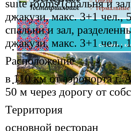
suıte rooms (спальня и за
джакузи, макс. 3+1 чел., 
спальни и зал, разделенн
джакузи, макс. 3+1 чел., 
Расположение
в 110 км от аэропорта г. 
50 м через дорогу от соб
Территория
основной ресторан