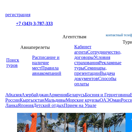
регистрация
+7 (343) 3-787-333
контактный телеф
Агентствам
Тур
Кабинет
Авиаперелеты
агента
Сотрудничество,
Расписание и
договоры
Условия
Поиск
наличие
страхования
Рекламные
туров
мест
Правила
туры
Семинары,
авиакомпаний
презентации
Выдача
документов
Способы
оплаты
Абхазия
Азербайджан
Армения
Беларусь
Босния и Герцеговина
России
Кыргызстан
Мальдивы
Морские круизы
ОАЭ
Оман
Росс
Ланка
Япония
Детский отдых
Прием на Урале