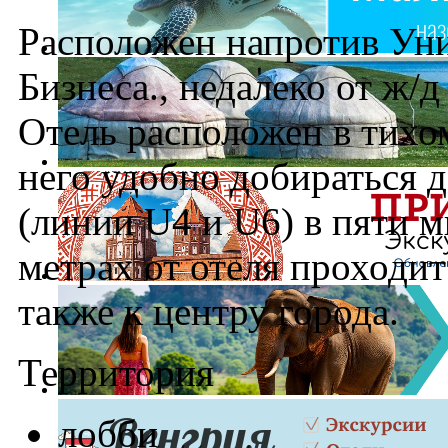
Расположен напротив Ун
Бизнеса., недалеко от ж/д
Отель расположен в тихом
него удобно добираться 
(линии U4 и U6) в пяти м
метрах от отеля проходи
также к центру города.
Территория
лобби