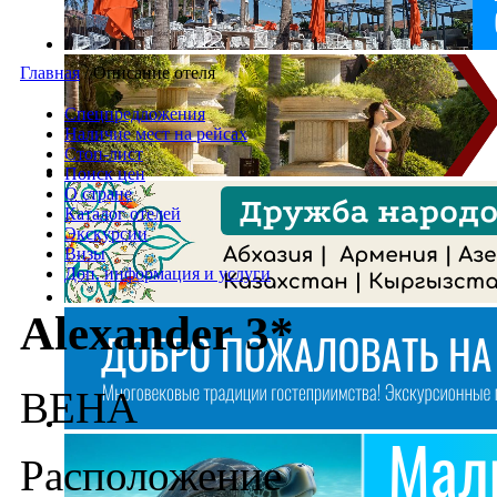
Главная
/
Описание отеля
Спецпредложения
Наличие мест на рейсах
Стоп-лист
Поиск цен
О стране
Каталог отелей
Экскурсии
Визы
Доп. информация и услуги
Alexander 3*
ВЕНА
Расположение