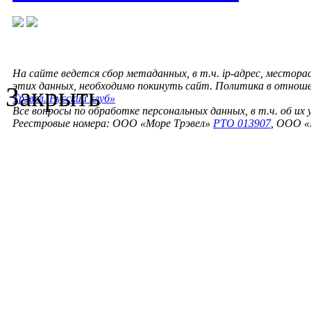
На сайте ведется сбор метаданных, в т.ч. ip-адрес, местора
этих данных, необходимо покинуть сайт. Политика в отнош
Закрыть
Трэвел. Русский клуб»
Все вопросы по обработке персональных данных, в т.ч. об их
Реестровые номера: ООО «Море Трэвел»
РТО 013907
, ООО «