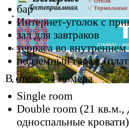
бар
Интернет-уголок с при
зал для завтраков
терраса во внутреннем
подземный гараж (плат
В отеле 54 номера
Single room
Double room (21 кв.м.,
односпальные кровати)