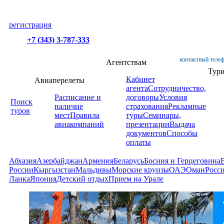
регистрация
+7 (343) 3-787-333
контактный телеф
Агентствам
Тур
Кабинет
Авиаперелеты
агента
Сотрудничество,
Расписание и
договоры
Условия
Поиск
наличие
страхования
Рекламные
туров
мест
Правила
туры
Семинары,
авиакомпаний
презентации
Выдача
документов
Способы
оплаты
Абхазия
Азербайджан
Армения
Беларусь
Босния и Герцеговина
России
Кыргызстан
Мальдивы
Морские круизы
ОАЭ
Оман
Росс
Ланка
Япония
Детский отдых
Прием на Урале