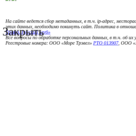
На сайте ведется сбор метаданных, в т.ч. ip-адрес, местора
этих данных, необходимо покинуть сайт. Политика в отнош
Закрыть
Трэвел. Русский клуб»
Все вопросы по обработке персональных данных, в т.ч. об их
Реестровые номера: ООО «Море Трэвел»
РТО 013907
, ООО «