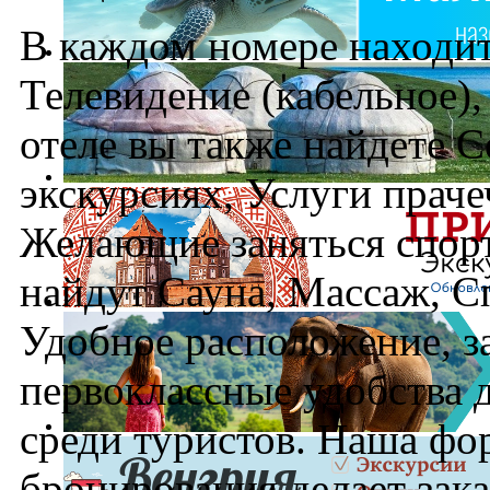
В каждом номере находит
Телевидение (кабельное)
отеле вы также найдете 
экскурсиях, Услуги праче
Желающие заняться спорт
найдут Сауна, Массаж, Сп
Удобное расположение, з
первоклассные удобства 
среди туристов. Наша фо
бронирования делает зак