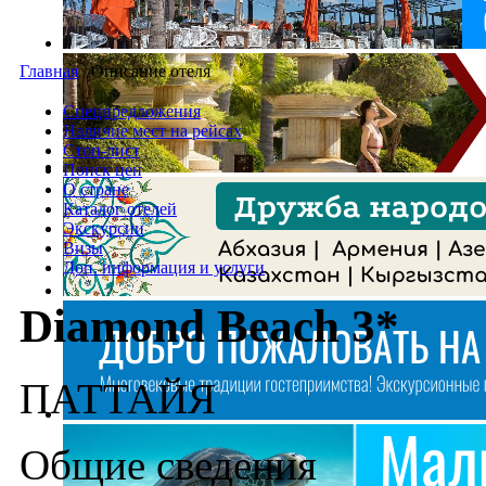
Главная
/
Описание отеля
Спецпредложения
Наличие мест на рейсах
Стоп-лист
Поиск цен
О стране
Каталог отелей
Экскурсии
Визы
Доп. информация и услуги
Diamond Beach 3*
ПАТТАЙЯ
Общие сведения