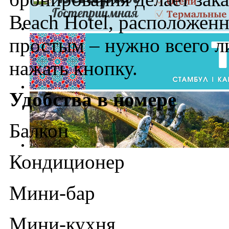
Beach Hotel, расположенн
простым – нужно всего л
нажать кнопку.
Удобства в номере
Балкон
Кондиционер
Мини-бар
Мини-кухня