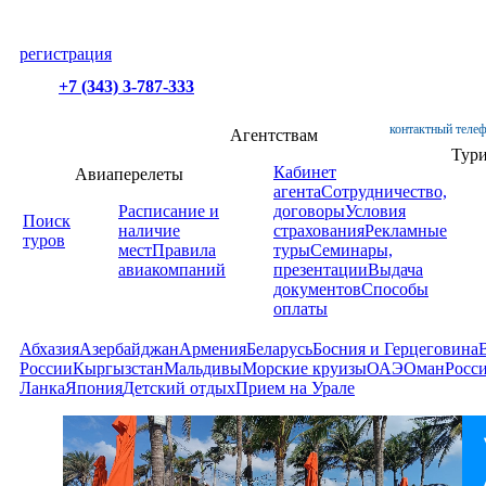
регистрация
+7 (343) 3-787-333
контактный телеф
Агентствам
Тур
Кабинет
Авиаперелеты
агента
Сотрудничество,
Расписание и
договоры
Условия
Поиск
наличие
страхования
Рекламные
туров
мест
Правила
туры
Семинары,
авиакомпаний
презентации
Выдача
документов
Способы
оплаты
Абхазия
Азербайджан
Армения
Беларусь
Босния и Герцеговина
России
Кыргызстан
Мальдивы
Морские круизы
ОАЭ
Оман
Росс
Ланка
Япония
Детский отдых
Прием на Урале