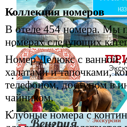
Коллекция номеров
В отеле 454 номера. Мы 
номерах следующих кате
Номер Делюкс с ванной, 
халатами и тапочками, к
телефоном, доступом в и
чайником.
Клубные номера с контин