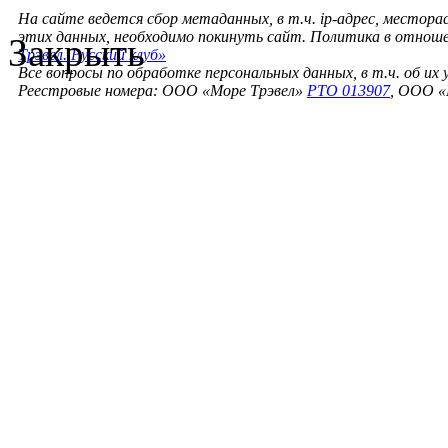
На сайте ведется сбор метаданных, в т.ч. ip-адрес, местора
этих данных, необходимо покинуть сайт. Политика в отнош
Закрыть
Трэвел. Русский клуб»
Все вопросы по обработке персональных данных, в т.ч. об их
Реестровые номера: ООО «Море Трэвел»
РТО 013907
, ООО «