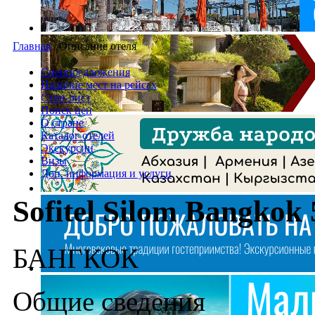
Главная
/
Описание отеля
Спецпредложения
Наличие мест на рейсах
Стоп-лист
Поиск цен
О стране
Каталог отелей
Экскурсии
Визы
Доп. информация и услуги
Sofitel Silom Bangkok 
БАНГКОК
Общие сведения