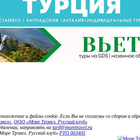
асположение и файлы cookie. Если Вы не согласны со сбором и о
эвел»
,
ООО «Море Трэвел. Русский клуб»
 удалении, направлять на
tarif@moretravel.ru
Море Трэвел. Русский клуб»
РТО 003405