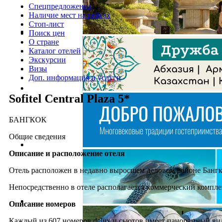
Спецпредложения
Наличие мест на рейсах
Стоп-лист
Поиск цен
О стране
Каталог отелей
Экскурсии
Визы
Доп. информация и услуги
Sofitel Central Plaza 5*
БАНГКОК
Общие сведения
Описание и расположение отеля
Отель расположен в недавно выросшем деловом районе Бангко
Непосредственно в отеле располагается коммерческий комплек
Описание номеров
Каждый из 607 номеров delux и сьютов имеет панорамный вид 