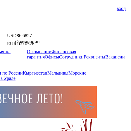
вход
USD
86.6857
О компании
EUR
100.0526
мятка
О компании
Финансовая
гарантия
Офисы
Сотрудники
Реквизиты
Вакансии
 по России
Кыргызстан
Мальдивы
Морские
а Урале