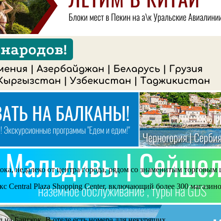
ка, недалеко от центра города, рядом со знаменитым торговым 
с Central Plaza Shopping Center, включающий более 300 магазин
на Бангкок. В отеле есть номера для некурящих.