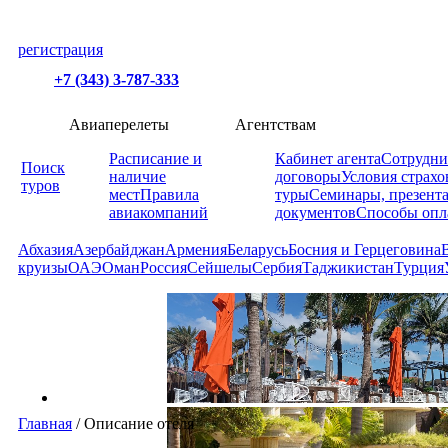
регистрация
+7 (343) 3-787-333
Авиаперелеты
Агентствам
Расписание и
Кабинет агента
Сотрудни
Поиск
наличие
договоры
Условия страхо
туров
мест
Правила
туры
Семинары, презент
авиакомпаний
документов
Способы опл
Абхазия
Азербайджан
Армения
Беларусь
Босния и Герцеговина
круизы
ОАЭ
Оман
Россия
Сейшелы
Сербия
Таджикистан
Турция
Главная
/
Описание отеля