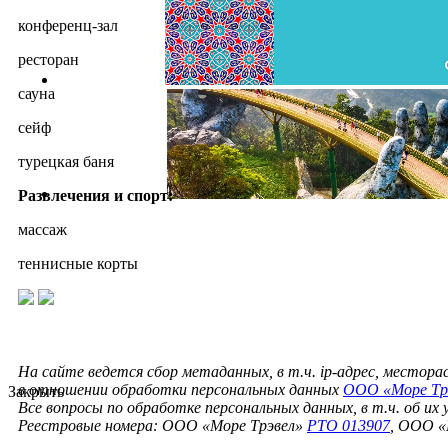
конференц-зал
ресторан
сауна
сейф
турецкая баня
Развлечения и спорт:
массаж
теннисные корты
На сайте ведется сбор метаданных, в т.ч. ip-адрес, местор
в отношении обработки персональных данных
ООО «Море Тр
Закрыть
Все вопросы по обработке персональных данных, в т.ч. об их
Реестровые номера: ООО «Море Трэвел»
РТО 013907
, ООО «