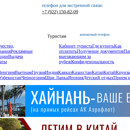
телефон для экстренной связи:
+7 (922) 150-82-09
контактный телефон:
Туристам
чество,
Кабинет туриста
Где купить
Как
вания
Рекламные
оплатить
Получение документов
Па
ации
Выдача
выезжающим за
аты
рубеж
Конфиденциальность
Венгрия
Вьетнам
Грузия
Индия
Кавказ
Казахстан
Катар
Китай
Круизы
Узбекистан
Черногория
Шри Ланка
Япония
Детский отдых
Прием н