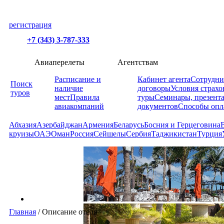
регистрация
+7 (343) 3-787-333
Авиаперелеты
Агентствам
Расписание и
Кабинет агента
Сотрудни
Поиск
наличие
договоры
Условия страхо
туров
мест
Правила
туры
Семинары, презент
авиакомпаний
документов
Способы опл
Абхазия
Азербайджан
Армения
Беларусь
Босния и Герцеговина
круизы
ОАЭ
Оман
Россия
Сейшелы
Сербия
Таджикистан
Турция
Главная
/
Описание отеля