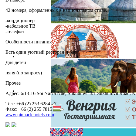
42 номера, оформленных в национальном стиле.
-кондиционер
-кабельное ТВ
-телефон
Особенности питания
Есть один уютный ресторан и бар
Для детей
няня (по запросу)
Прочее
Адрес: 6/13-16 Soi NaNa Nue, Sukhumvit 3/1 Sukhumvit Road, K
Тел.: +66 (2) 253 6284 - 7
Факс: +66 (2) 255 7815
www.pinnaclehotels.com