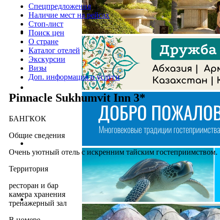
Спецпредложения
Наличие мест на рейсах
Стоп-лист
Поиск цен
О стране
Каталог отелей
Экскурсии
Визы
Доп. информация и услуги
Pinnacle Sukhumvit Inn 3*
БАНГКОК
Общие сведения
Очень уютный отель с искренним тайским гостеприимством.
Территория
ресторан и бар
камера хранения
тренажерный зал
В номере