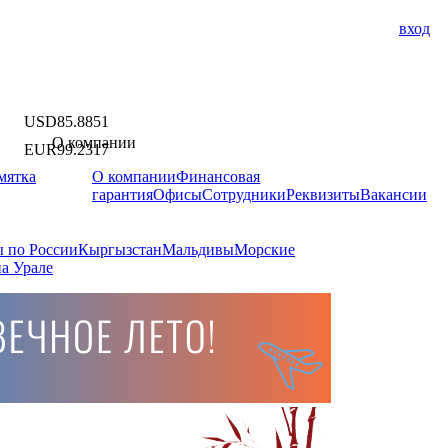
вход
USD
85.8851
О компании
EUR
99.2317
мятка
О компании
Финансовая
гарантия
Офисы
Сотрудники
Реквизиты
Вакансии
 по России
Кыргызстан
Мальдивы
Морские
а Урале