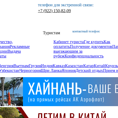
телефон для экстренной связи:
+7 (922) 150-82-09
контактный телефон:
Туристам
чество,
Кабинет туриста
Где купить
Как
вания
Рекламные
оплатить
Получение документов
Па
ации
Выдача
выезжающим за
аты
рубеж
Конфиденциальность
Венгрия
Вьетнам
Грузия
Индия
Кавказ
Казахстан
Катар
Китай
Круизы
Узбекистан
Черногория
Шри Ланка
Япония
Детский отдых
Прием н