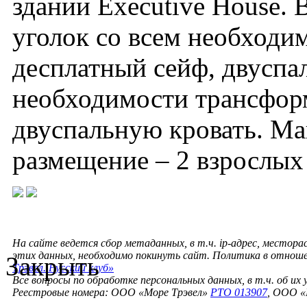
здании Executive House.
уголок со всем необходим
десплатный сейф, двуспал
необходимости трансфор
двуспальную кровать. М
размещение – 2 взрослых 
На сайте ведется сбор метаданных, в т.ч. ip-адрес, местора
этих данных, необходимо покинуть сайт. Политика в отнош
Закрыть
Трэвел. Русский клуб»
Все вопросы по обработке персональных данных, в т.ч. об их
Реестровые номера: ООО «Море Трэвел»
РТО 013907
, ООО «