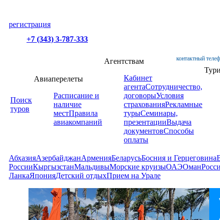
регистрация
+7 (343) 3-787-333
контактный телеф
Агентствам
Тур
Кабинет
Авиаперелеты
агента
Сотрудничество,
Расписание и
договоры
Условия
Поиск
наличие
страхования
Рекламные
туров
мест
Правила
туры
Семинары,
авиакомпаний
презентации
Выдача
документов
Способы
оплаты
Абхазия
Азербайджан
Армения
Беларусь
Босния и Герцеговина
России
Кыргызстан
Мальдивы
Морские круизы
ОАЭ
Оман
Росс
Ланка
Япония
Детский отдых
Прием на Урале