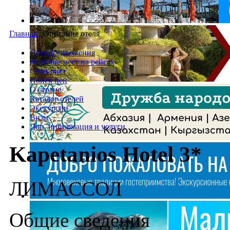
Главная
/
Описание отеля
Спецпредложения
Наличие мест на рейсах
Стоп-лист
Поиск цен
О стране
Каталог отелей
Экскурсии
Визы
Доп. информация и услуги
Kapetanios Hotel 3*
ЛИМАССОЛ
Общие сведения