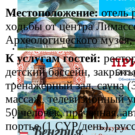
Местоположение:
отель 
ходьбы от центра Лимассо
Археологического музея, 
К услугам гостей:
рестор
детский бассейн, закрыт
тренажерный зал, сауна 
массаж, телевизионный у
50 человек, прачечная, ав
портье (1 CYP/день), ру