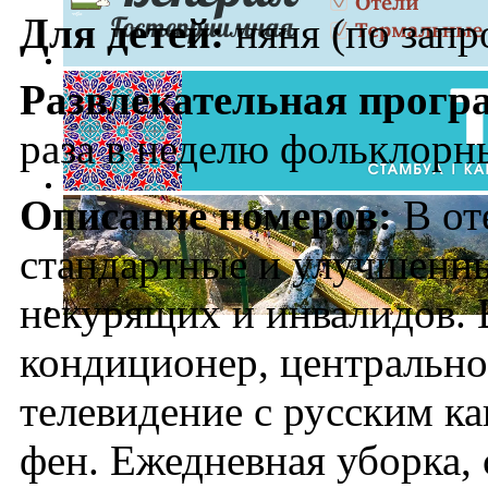
Для детей:
няня (по запр
Развлекательная прогр
раза в неделю фольклорн
Описание номеров:
В от
стандартные и улучшенны
некурящих и инвалидов. 
кондиционер, центрально
телевидение с русским ка
фен. Ежедневная уборка, 