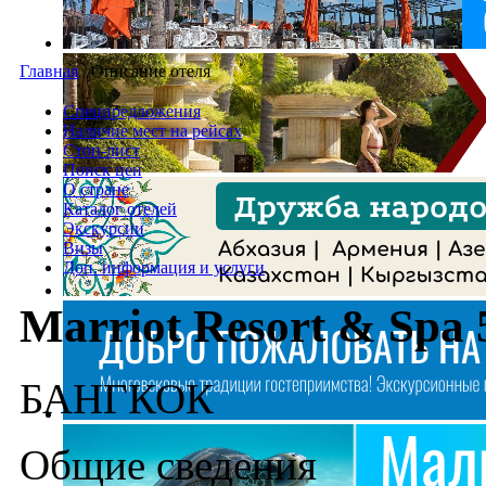
Главная
/
Описание отеля
Спецпредложения
Наличие мест на рейсах
Стоп-лист
Поиск цен
О стране
Каталог отелей
Экскурсии
Визы
Доп. информация и услуги
Marriot Resort & Spa 
БАНГКОК
Общие сведения