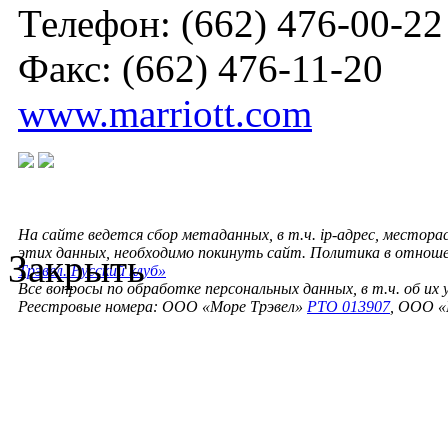
Телефон: (662) 476-00-22
Факс: (662) 476-11-20
www.marriott.com
На сайте ведется сбор метаданных, в т.ч. ip-адрес, местора
этих данных, необходимо покинуть сайт. Политика в отнош
Закрыть
Трэвел. Русский клуб»
Все вопросы по обработке персональных данных, в т.ч. об их
Реестровые номера: ООО «Море Трэвел»
РТО 013907
, ООО «