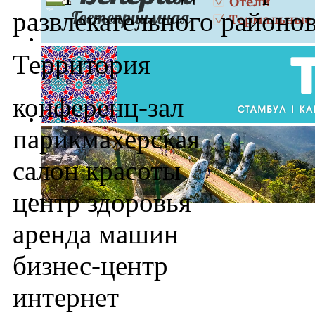
развлекательного районов
Территория
конференц-зал
парикмахерская
салон красоты
центр здоровья
аренда машин
бизнес-центр
интернет