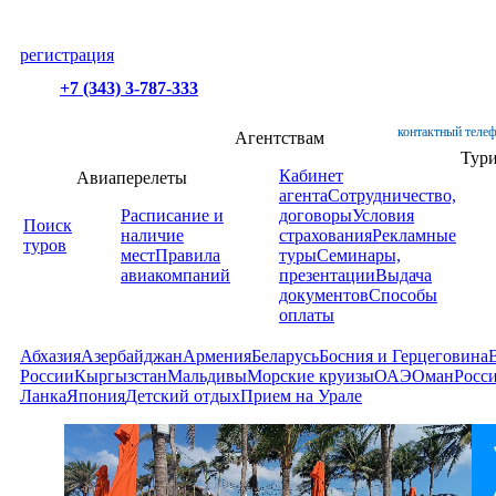
регистрация
+7 (343) 3-787-333
контактный телеф
Агентствам
Тур
Кабинет
Авиаперелеты
агента
Сотрудничество,
Расписание и
договоры
Условия
Поиск
наличие
страхования
Рекламные
туров
мест
Правила
туры
Семинары,
авиакомпаний
презентации
Выдача
документов
Способы
оплаты
Абхазия
Азербайджан
Армения
Беларусь
Босния и Герцеговина
России
Кыргызстан
Мальдивы
Морские круизы
ОАЭ
Оман
Росс
Ланка
Япония
Детский отдых
Прием на Урале