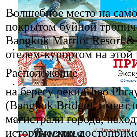
Волшебное место на само
покрытом буйной тропич
Bangkok Marriot Resort &
отелем-курортом на этой 
Расположение
на берегу реки Chao Phra
(Bangkok Bridge), имеет
магистрали города, наход
исторических достоприме