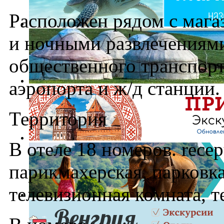
Расположен рядом с мага
и ночными развлечениями
общественного транспорт
аэропорта и ж/д станции.
Территория
В отеле 18 номеров. recep
парикмахерская, парковка
телевизионная комната, т