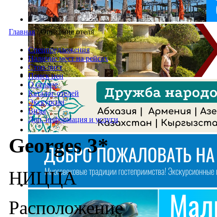
Главная
/
Описание отеля
Спецпредложения
Наличие мест на рейсах
Стоп-лист
Поиск цен
О стране
Каталог отелей
Экскурсии
Визы
Доп. информация и услуги
Georges 3*
НИЦЦА
Расположение