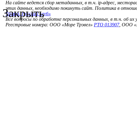
На сайте ведется сбор метаданных, в т.ч. ip-адрес, местора
этих данных, необходимо покинуть сайт. Политика в отнош
Закрыть
Трэвел. Русский клуб»
Все вопросы по обработке персональных данных, в т.ч. об их
Реестровые номера: ООО «Море Трэвел»
РТО 013907
, ООО «