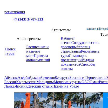
регистрация
+7 (343) 3-787-333
контактный телеф
Агентствам
Тур
Кабинет
Авиаперелеты
агента
Сотрудничество,
Расписание и
договоры
Условия
Поиск
наличие
страхования
Рекламные
туров
мест
Правила
туры
Семинары,
авиакомпаний
презентации
Выдача
документов
Способы
оплаты
Абхазия
Азербайджан
Армения
Беларусь
Босния и Герцеговина
России
Кыргызстан
Мальдивы
Морские круизы
ОАЭ
Оман
Росс
Ланка
Япония
Детский отдых
Прием на Урале