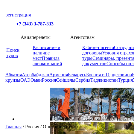
регистрация
+7 (343) 3-787-333
Авиаперелеты
Агентствам
Расписание и
Кабинет агента
Сотрудни
Поиск
наличие
договоры
Условия страхо
туров
мест
Правила
туры
Семинары, презент
авиакомпаний
документов
Способы опл
Абхазия
Азербайджан
Армения
Беларусь
Босния и Герцеговина
круизы
ОАЭ
Оман
Россия
Сейшелы
Сербия
Таджикистан
Турция
Главная
/
Россия
/
Описание отеля