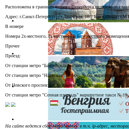
Расположена в границах старого Петербурга недалеко от глав
Адрес: г.Санкт-Петербург, ул.Двинская, 16/2 Ближайшая ст.М Б
В номере
Номера 2х-местного, 3х-местного и 6-ти местного размещени
Прочее
Проезд:
От станции метро "Балтийская" автобус № 67, маршрутное та
От станции метро "Нарвская" автобус № 66, маршрутное такс
От Невского проспекта и Исаакиевской площади автобус № 22
От станции метро "Сенная площадь" маршрутное такси № 19 д
На сайте ведется сбор метаданных, в т.ч. ip-адрес, местор