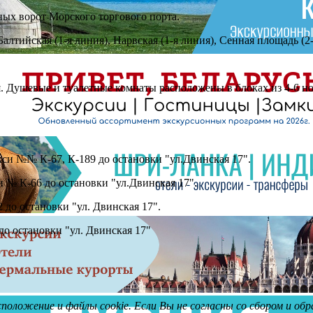
ных ворот Морского торгового порта.
алтийская (1-я линия), Нарвская (1-я линия), Сенная площадь (2
я. Душевые и туалетные комнаты расположены в блоках из 4-6 н
кси №№ К-67, К-189 до остановки "ул.Двинская 17".
и № К-66 до остановки "ул.Двинская 17".
 до остановки "ул. Двинская 17".
о остановки "ул. Двинская 17"
асположение и файлы cookie. Если Вы не согласны со сбором и о