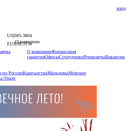
вход
USD
85.3804
О компании
EUR
98.3156
мятка
О компании
Финансовая
гарантия
Офисы
Сотрудники
Реквизиты
Вакансии
 по России
Кыргызстан
Мальдивы
Морские
а Урале