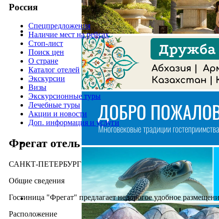
Россия
Спецпредложения
Наличие мест на рейсах
Стоп-лист
Поиск цен
О стране
Каталог отелей
Экскурсии
Визы
Экскурсионные туры
Лечебные туры
Акции и новости
Доп. информация и услуги
Фрегат отель
САНКТ-ПЕТЕРБУРГ
Общие сведения
Гостиница "Фрегат" предлагает недорогое удобное размещени
Расположение