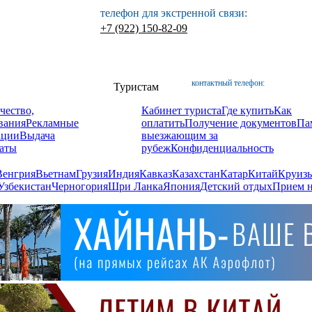
телефон для экстренной связи:
+7 (922) 150-82-09
контактный телефон:
Туристам
чество,
Кабинет туриста
Где купить
Как
вания
Рекламные
оплатить
Получение документов
Па
ации
Выдача
выезжающим за
аты
рубеж
Конфиденциальность
Венгрия
Вьетнам
Грузия
Индия
Кавказ
Казахстан
Катар
Китай
Круизы
Узбекистан
Черногория
Шри Ланка
Япония
Детский отдых
Прием н