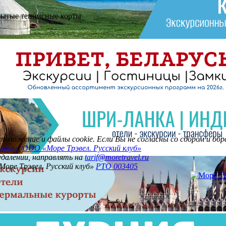
акрытые теннисные корты
асположение и файлы cookie. Если Вы не согласны со сбором и о
эвел»
,
ООО «Море Трэвел. Русский клуб»
 удалении, направлять на
tarif@moretravel.ru
Море Трэвел. Русский клуб»
РТО 003405