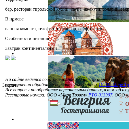
бар, ресторан тирольской кухни, сауна, джакузи, солярий, з
В номере
ванная комната, телефон, телевизор, сейф, балкон
Особенности питания
Завтрак континентальный
На сайте ведется сбор метаданных, в т.ч. ip-адрес, местор
в отношении обработки персональных данных
ООО «Море Тр
Закрыть
Все вопросы по обработке персональных данных, в т.ч. об их
Реестровые номера: ООО «Море Трэвел»
РТО 013907
, ООО «