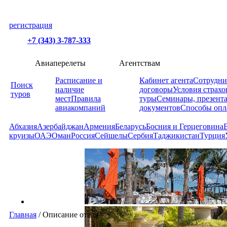
регистрация
+7 (343) 3-787-333
Авиаперелеты
Агентствам
Расписание и
Кабинет агента
Сотрудни
Поиск
наличие
договоры
Условия страхо
туров
мест
Правила
туры
Семинары, презент
авиакомпаний
документов
Способы опл
Абхазия
Азербайджан
Армения
Беларусь
Босния и Герцеговина
круизы
ОАЭ
Оман
Россия
Сейшелы
Сербия
Таджикистан
Турция
Главная
/
Описание отеля