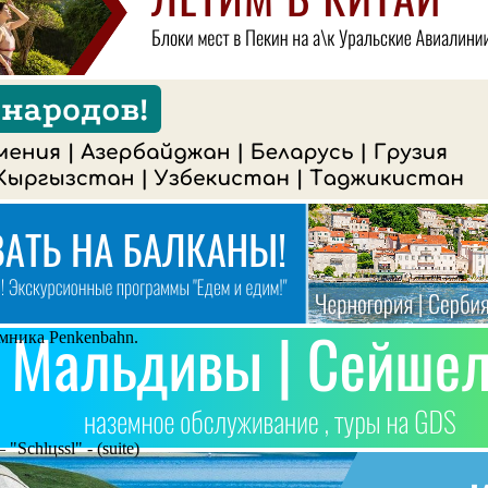
емника Penkenbahn.
"Schlцssl" - (suite)