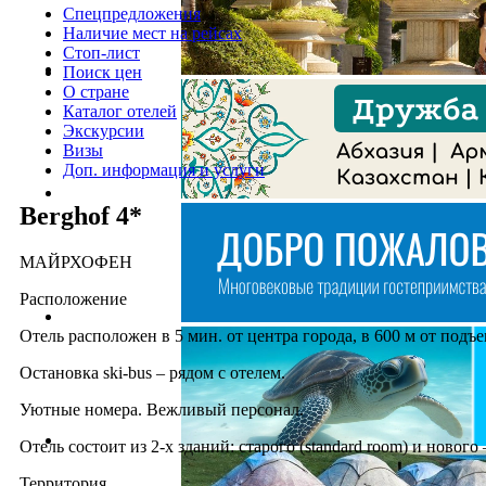
Спецпредложения
Наличие мест на рейсах
Стоп-лист
Поиск цен
О стране
Каталог отелей
Экскурсии
Визы
Доп. информация и услуги
Berghof 4*
МАЙРХОФЕН
Расположение
Отель расположен в 5 мин. от центра города, в 600 м от подъ
Остановка ski-bus – рядом с отелем.
Уютные номера. Вежливый персонал.
Отель состоит из 2-х зданий: старого (standard room) и нового – 
Территория