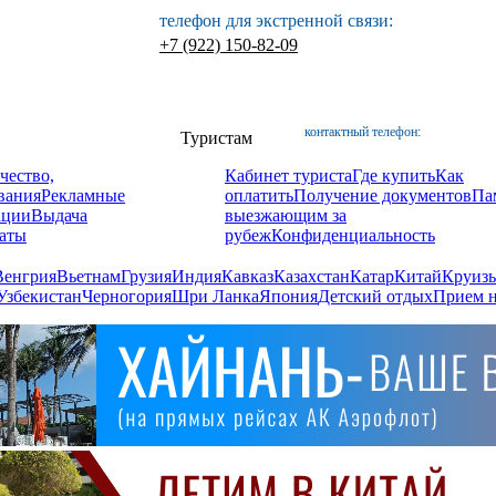
телефон для экстренной связи:
+7 (922) 150-82-09
контактный телефон:
Туристам
чество,
Кабинет туриста
Где купить
Как
вания
Рекламные
оплатить
Получение документов
Па
ации
Выдача
выезжающим за
аты
рубеж
Конфиденциальность
Венгрия
Вьетнам
Грузия
Индия
Кавказ
Казахстан
Катар
Китай
Круизы
Узбекистан
Черногория
Шри Ланка
Япония
Детский отдых
Прием н