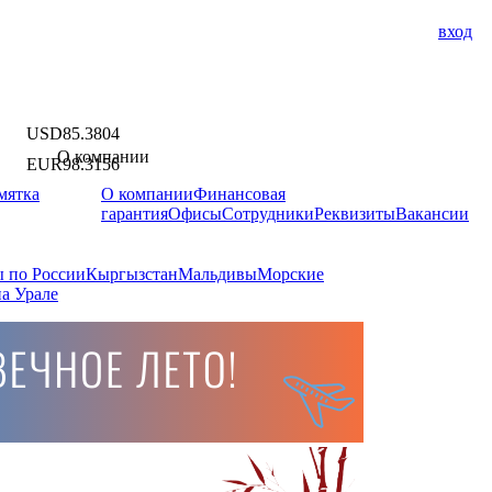
вход
USD
85.3804
О компании
EUR
98.3156
мятка
О компании
Финансовая
гарантия
Офисы
Сотрудники
Реквизиты
Вакансии
 по России
Кыргызстан
Мальдивы
Морские
а Урале