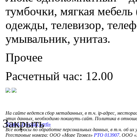
тумбочки, мягкая мебель 
одежды, телевизор, телеф
умывальник, унитаз.
Прочее
Расчетный час: 12.00
На сайте ведется сбор метаданных, в т.ч. ip-адрес, местора
этих данных, необходимо покинуть сайт. Политика в отнош
Закрыть
Трэвел. Русский клуб»
Все вопросы по обработке персональных данных, в т.ч. об их
Реестровые номера: ООО «Море Трэвел»
РТО 013907
, ООО «