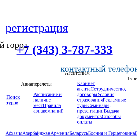
регистрация
й город
+7 (343) 3-787-333
контактный телефо
Агентствам
Тур
Кабинет
Авиаперелеты
агента
Сотрудничество,
Расписание и
договоры
Условия
Поиск
наличие
страхования
Рекламные
туров
мест
Правила
туры
Семинары,
авиакомпаний
презентации
Выдача
документов
Способы
оплаты
Абхазия
Азербайджан
Армения
Беларусь
Босния и Герцеговина