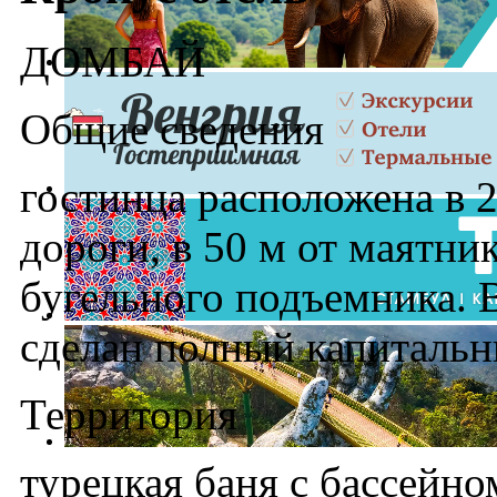
ДОМБАЙ
Общие сведения
гостинца расположена в 2
дороги, в 50 м от маятни
бугельного подъемника. В
сделан полный капитальн
Территория
турецкая баня с бассейн