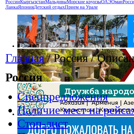
России
Кыргызстан
Мальдивы
Морские круизы
ОАЭ
Оман
Росс
Ланка
Япония
Детский отдых
Прием на Урале
Главная
/
Россия
/
Описан
Россия
Спецпредложения
Наличие мест на рейса
Стоп-лист