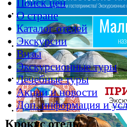
Поиск цен
О стране
Каталог отелей
Экскурсии
Визы
Экскурсионные туры
Лечебные туры
Акции и новости
Доп. информация и ус
Крокус отель