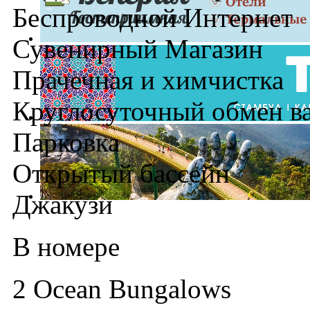
Беспроводной Интернет
Сувенирный Магазин
Прачечная и химчистка
Круглосуточный обмен в
Парковка
Открытый бассейн
Джакузи
В номере
2 Ocean Bungalows