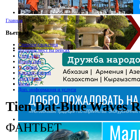
Главная
/
Вьетнам
/
Описание отеля
Вьетнам
Спецпредложения
Наличие мест на рейсах
Стоп-лист
Поиск цен
О стране
Каталог отелей
Экскурсии
Визы
Доп. информация и услуги
Tien Dat-Blue Waves R
ФАНТЬЕТ