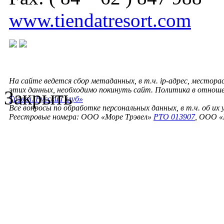
www.tiendatresort.com
На сайте ведется сбор метаданных, в т.ч. ip-адрес, местора
этих данных, необходимо покинуть сайт. Политика в отнош
Закрыть
Трэвел. Русский клуб»
Все вопросы по обработке персональных данных, в т.ч. об их
Реестровые номера: ООО «Море Трэвел»
РТО 013907
, ООО «