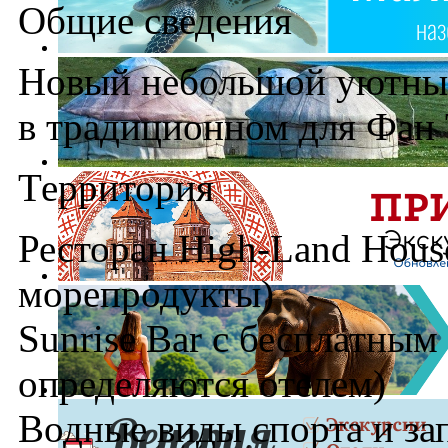
Общие сведения
Новый небольшой уютный 
в традиционном для Фан 
Территория
Ресторан High-Land House
морепродукты)
Sunrise Bar с бесплатным
определяются отелем)
Водные виды спорта и за