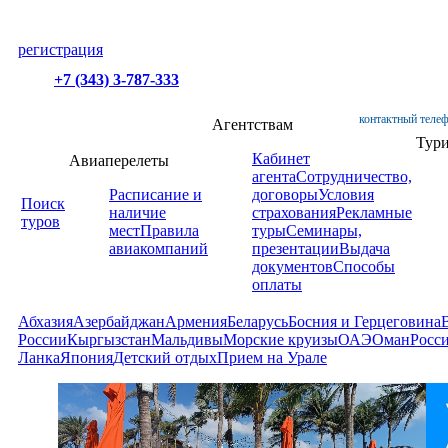
регистрация
+7 (343) 3-787-333
контактный телеф
Агентствам
Тур
Кабинет
Авиаперелеты
агента
Сотрудничество,
Расписание и
договоры
Условия
Поиск
наличие
страхования
Рекламные
туров
мест
Правила
туры
Семинары,
авиакомпаний
презентации
Выдача
документов
Способы
оплаты
Абхазия
Азербайджан
Армения
Беларусь
Босния и Герцеговина
России
Кыргызстан
Мальдивы
Морские круизы
ОАЭ
Оман
Росс
Ланка
Япония
Детский отдых
Прием на Урале