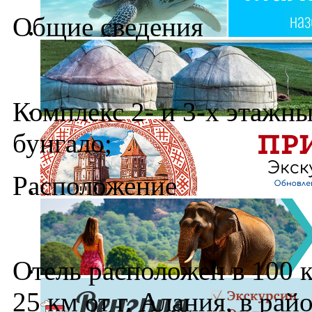
Общие сведения
Комплекс 2- и 3-х этажны
бунгало;
Расположение
Отель расположен в 100 к
25 км от г. Алания, в рай