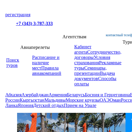
регистрация
+7 (343) 3-787-333
контактный телеф
Агентствам
Тур
Кабинет
Авиаперелеты
агента
Сотрудничество,
Расписание и
договоры
Условия
Поиск
наличие
страхования
Рекламные
туров
мест
Правила
туры
Семинары,
авиакомпаний
презентации
Выдача
документов
Способы
оплаты
Абхазия
Азербайджан
Армения
Беларусь
Босния и Герцеговина
России
Кыргызстан
Мальдивы
Морские круизы
ОАЭ
Оман
Росс
Ланка
Япония
Детский отдых
Прием на Урале