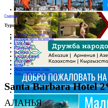
Главная
/
Турция
/
Описание отеля
Турция
Спецпредложения
Наличие мест на рейсах
Стоп-лист
Поиск цен
О стране
Каталог отелей
Экскурсии
Визы
Экскурсионные туры
Доп. информация и услуги
Santa Barbara Hotel 2
АЛАНЬЯ