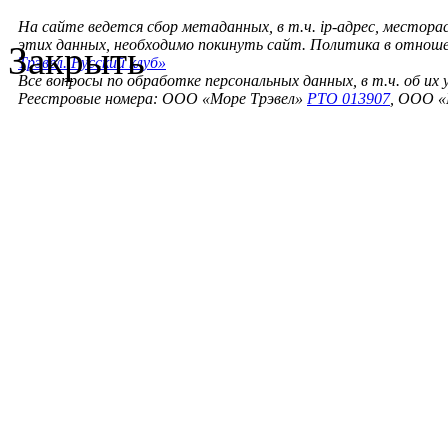
На сайте ведется сбор метаданных, в т.ч. ip-адрес, местора
этих данных, необходимо покинуть сайт. Политика в отнош
Закрыть
Трэвел. Русский клуб»
Все вопросы по обработке персональных данных, в т.ч. об их
Реестровые номера: ООО «Море Трэвел»
РТО 013907
, ООО «