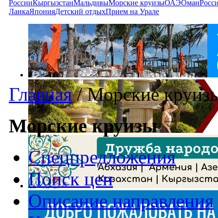
России
Кыргызстан
Мальдивы
Морские круизы
ОАЭ
Оман
Росс
Ланка
Япония
Детский отдых
Прием на Урале
Главная
/
Морские круиз
Морские круизы
Спецпредложения
Поиск цен
Описание направления