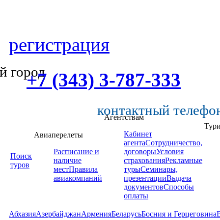
регистрация
й город
+7 (343) 3-787-333
контактный телефо
Агентствам
Тур
Кабинет
Авиаперелеты
агента
Сотрудничество,
Расписание и
договоры
Условия
Поиск
наличие
страхования
Рекламные
туров
мест
Правила
туры
Семинары,
авиакомпаний
презентации
Выдача
документов
Способы
оплаты
Абхазия
Азербайджан
Армения
Беларусь
Босния и Герцеговина