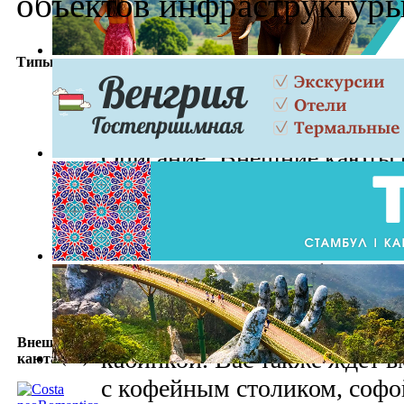
объектов инфраструктуры
Типы кают
Палуба 4 (Amsterdam)
Описание: Внешние каюты
кв.м порадуют своих госте
прекрасны вид на небо и ок
расположены две одноместн
возможностью их объедине
кровать размера queen-size;
примыкает ванная комната 
Внешняя
кабинкой. Вас также ждет в
каюта (E2)
с кофейным столиком, софо