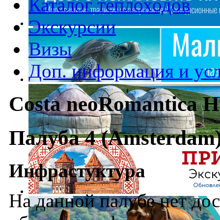
Каталог теплоходов
Экскурсии
Визы
Доп. информация и ус
Costa neoRomantica H
Палуба 4 (Amsterdam
Инфрастуктура
На данной палубе нет до