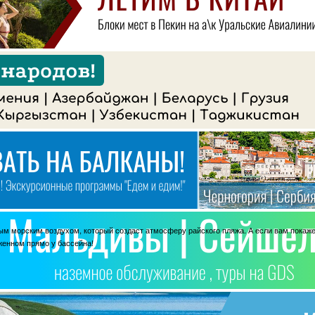
ым морским воздухом, который создаст атмосферу райского пляжа. А если вам покажет
женном прямо у бассейна!