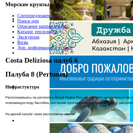
Морские круизы
Спецпредложения
Поиск цен
Описание направления
Каталог теплоходов
Экскурсии
Визы
Доп. информация и услуги
Costa Deliziosa палуб 6
Палуба 8 (Pertunia)
Инфрастуктура
Расположившись на шезлонге у Acqua Regina Pool, вы сможете наслаждиться чист
освежающую воду бассейна, или выпив прохладительный напиток в баре, располо
На данной палубе также расположены
каюты