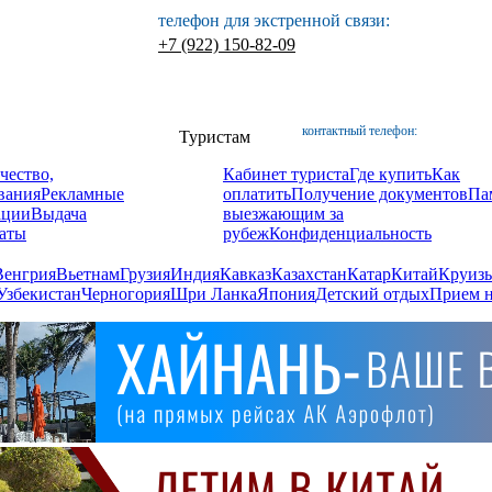
телефон для экстренной связи:
+7 (922) 150-82-09
контактный телефон:
Туристам
чество,
Кабинет туриста
Где купить
Как
вания
Рекламные
оплатить
Получение документов
Па
ации
Выдача
выезжающим за
аты
рубеж
Конфиденциальность
Венгрия
Вьетнам
Грузия
Индия
Кавказ
Казахстан
Катар
Китай
Круизы
Узбекистан
Черногория
Шри Ланка
Япония
Детский отдых
Прием н