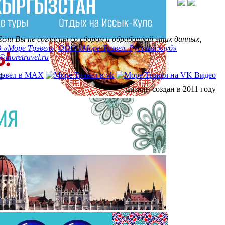
Если Вы не согласны со сбором и обработкой этих данных,
 «Море Трэвел»
,
ООО «Море Трэвел. Русский клуб»
f@moretravel.ru
Дизайн создан в 2011 году