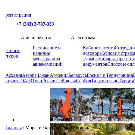
регистрация
+7 (343) 3-787-333
Авиаперелеты
Агентствам
Расписание и
Кабинет агента
Сотрудни
Поиск
наличие
договоры
Условия страхо
туров
мест
Правила
туры
Семинары, презент
авиакомпаний
документов
Способы опл
Абхазия
Азербайджан
Армения
Беларусь
Босния и Герцеговина
круизы
ОАЭ
Оман
Россия
Сейшелы
Сербия
Таджикистан
Турция
Главная
/
Морские круизы
/
Описание палубы