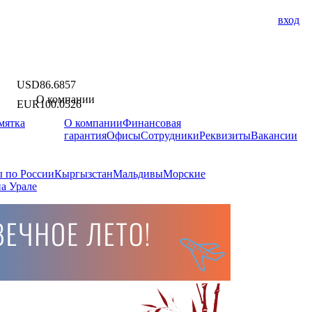
вход
USD
86.6857
О компании
EUR
100.0526
мятка
О компании
Финансовая
гарантия
Офисы
Сотрудники
Реквизиты
Вакансии
 по России
Кыргызстан
Мальдивы
Морские
а Урале