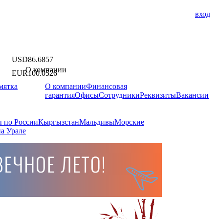
вход
USD
86.6857
О компании
EUR
100.0526
мятка
О компании
Финансовая
гарантия
Офисы
Сотрудники
Реквизиты
Вакансии
 по России
Кыргызстан
Мальдивы
Морские
а Урале