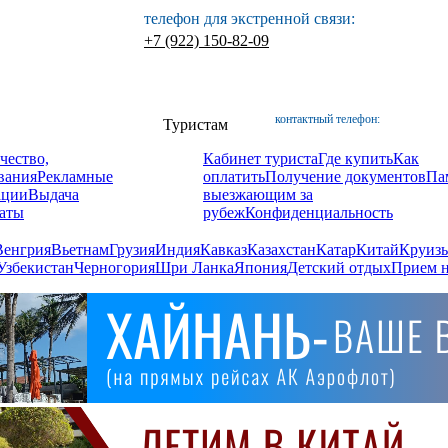
телефон для экстренной связи:
+7 (922) 150-82-09
контактный телефон:
Туристам
чество,
Кабинет туриста
Где купить
Как
вания
Рекламные
оплатить
Получение документов
Па
ации
Выдача
выезжающим за
аты
рубеж
Конфиденциальность
Венгрия
Вьетнам
Грузия
Индия
Кавказ
Казахстан
Катар
Китай
Круизы
Узбекистан
Черногория
Шри Ланка
Япония
Детский отдых
Прием н