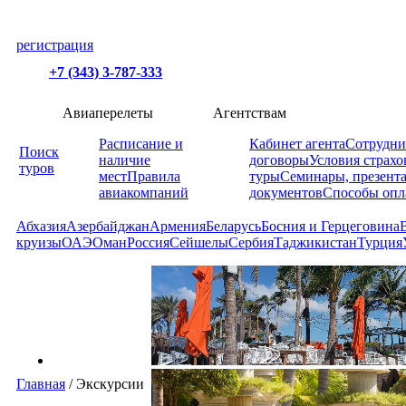
регистрация
+7 (343) 3-787-333
Авиаперелеты
Агентствам
Расписание и
Кабинет агента
Сотрудни
Поиск
наличие
договоры
Условия страхо
туров
мест
Правила
туры
Семинары, презент
авиакомпаний
документов
Способы опл
Абхазия
Азербайджан
Армения
Беларусь
Босния и Герцеговина
круизы
ОАЭ
Оман
Россия
Сейшелы
Сербия
Таджикистан
Турция
Главная
/
Экскурсии