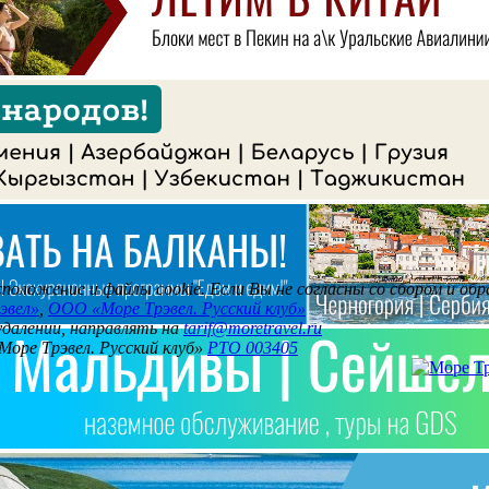
асположение и файлы cookie. Если Вы не согласны со сбором и о
эвел»
,
ООО «Море Трэвел. Русский клуб»
 удалении, направлять на
tarif@moretravel.ru
Море Трэвел. Русский клуб»
РТО 003405