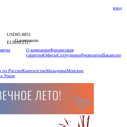
вход
USD
85.8851
О компании
EUR
99.2317
мятка
О компании
Финансовая
гарантия
Офисы
Сотрудники
Реквизиты
Вакансии
 по России
Кыргызстан
Мальдивы
Морские
а Урале