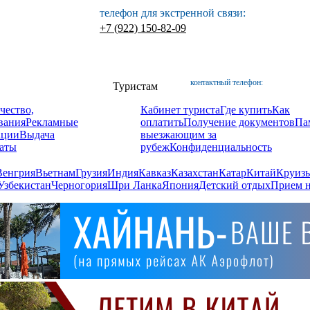
телефон для экстренной связи:
+7 (922) 150-82-09
контактный телефон:
Туристам
чество,
Кабинет туриста
Где купить
Как
вания
Рекламные
оплатить
Получение документов
Па
ации
Выдача
выезжающим за
аты
рубеж
Конфиденциальность
Венгрия
Вьетнам
Грузия
Индия
Кавказ
Казахстан
Катар
Китай
Круизы
Узбекистан
Черногория
Шри Ланка
Япония
Детский отдых
Прием н