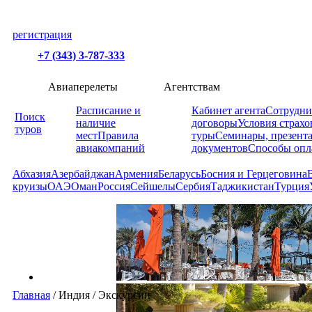
регистрация
+7 (343) 3-787-333
Авиаперелеты
Агентствам
Расписание и
Кабинет агента
Сотрудни
Поиск
наличие
договоры
Условия страхо
туров
мест
Правила
туры
Семинары, презент
авиакомпаний
документов
Способы опл
Абхазия
Азербайджан
Армения
Беларусь
Босния и Герцеговина
круизы
ОАЭ
Оман
Россия
Сейшелы
Сербия
Таджикистан
Турция
Главная
/
Индия
/
Экскурсии