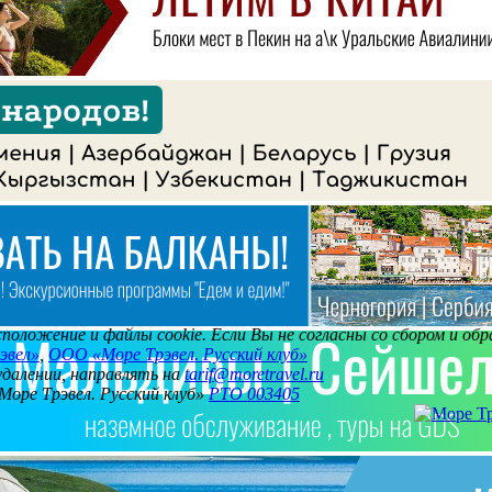
асположение и файлы cookie. Если Вы не согласны со сбором и о
эвел»
,
ООО «Море Трэвел. Русский клуб»
 удалении, направлять на
tarif@moretravel.ru
Море Трэвел. Русский клуб»
РТО 003405