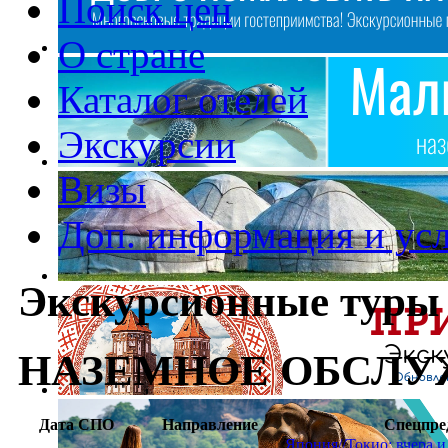
Поиск цен
О стране
Каталог отелей
Экскурсии
Визы
Доп. информация и ус
Экскурсионные туры
НАЗЕМНОЕ ОБСЛУ
Дата СПО
Направление
Спецпре
Япония//Токио: вчера и