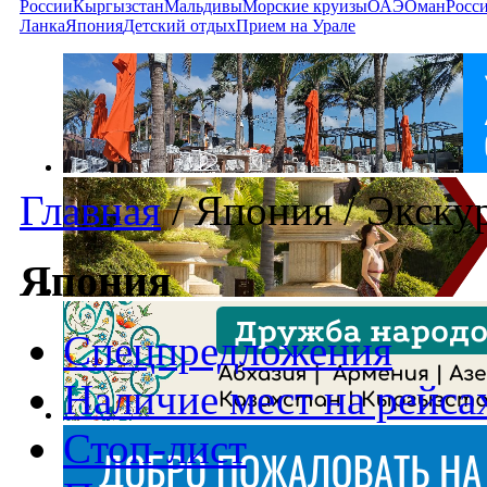
России
Кыргызстан
Мальдивы
Морские круизы
ОАЭ
Оман
Росс
Ланка
Япония
Детский отдых
Прием на Урале
Главная
/
Япония
/
Экску
Япония
Спецпредложения
Наличие мест на рейса
Стоп-лист