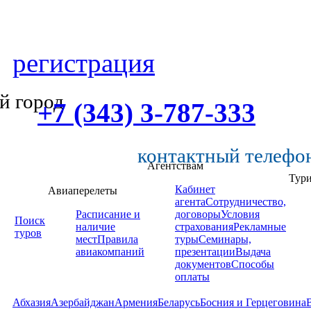
регистрация
й город
+7 (343) 3-787-333
контактный телефо
Агентствам
Тур
Кабинет
Авиаперелеты
агента
Сотрудничество,
Расписание и
договоры
Условия
Поиск
наличие
страхования
Рекламные
туров
мест
Правила
туры
Семинары,
авиакомпаний
презентации
Выдача
документов
Способы
оплаты
Абхазия
Азербайджан
Армения
Беларусь
Босния и Герцеговина