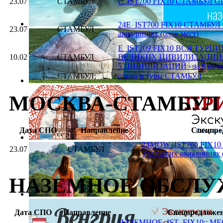
23.07
СТАМБУЛ
E_IST700 FIX10 СТАМБУЛ G
24E_IST700 FIX10 СТАМБУЛ 
23.07
СТАМБУЛ
авиалиниях (блок мест)
E_IST209 FIX10 ВСЯ ТУРЦ
10.02
СТАМБУЛ
ВЕЛИКИХ ЦИВИЛИЗАЦИЙ::
5 ЦИВИЛИЗАЦИЙ - за 8 ноче
СТАМБУЛ;
отели и туры СТАМБУЛ
МОСКВА-СТАМБУЛ
Дата СПО
Направление
Спецпре
24MOW_IST700 FIX10
23.07
СТАМБУЛ
Уральских авиалиниях 
НАЗЕМНОЕ ОБСЛУ
Дата СПО
Направление
Спецпредложе
НАЗЕМНОЕ_IST_FIX10:: М