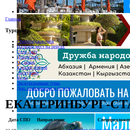
Главная
/
Турция
/
ДЕТСКИЙ ОТДЫХ
Турция
Спецпредложения
Наличие мест на рейсах
Стоп-лист
Поиск цен
О стране
Каталог отелей
Экскурсии
Визы
Экскурсионные туры
Доп. информация и услуги
ЕКАТЕРИНБУРГ-С
Дата СПО
Направление
Спецпредложе