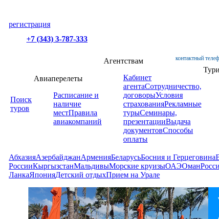
регистрация
+7 (343) 3-787-333
контактный телеф
Агентствам
Тур
Кабинет
Авиаперелеты
агента
Сотрудничество,
Расписание и
договоры
Условия
Поиск
наличие
страхования
Рекламные
туров
мест
Правила
туры
Семинары,
авиакомпаний
презентации
Выдача
документов
Способы
оплаты
Абхазия
Азербайджан
Армения
Беларусь
Босния и Герцеговина
России
Кыргызстан
Мальдивы
Морские круизы
ОАЭ
Оман
Росс
Ланка
Япония
Детский отдых
Прием на Урале