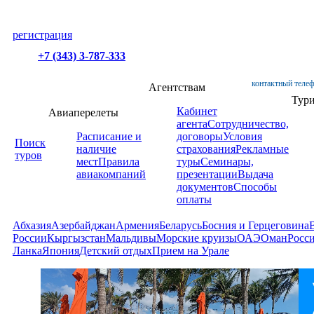
регистрация
+7 (343) 3-787-333
контактный телеф
Агентствам
Тур
Кабинет
Авиаперелеты
агента
Сотрудничество,
Расписание и
договоры
Условия
Поиск
наличие
страхования
Рекламные
туров
мест
Правила
туры
Семинары,
авиакомпаний
презентации
Выдача
документов
Способы
оплаты
Абхазия
Азербайджан
Армения
Беларусь
Босния и Герцеговина
России
Кыргызстан
Мальдивы
Морские круизы
ОАЭ
Оман
Росс
Ланка
Япония
Детский отдых
Прием на Урале