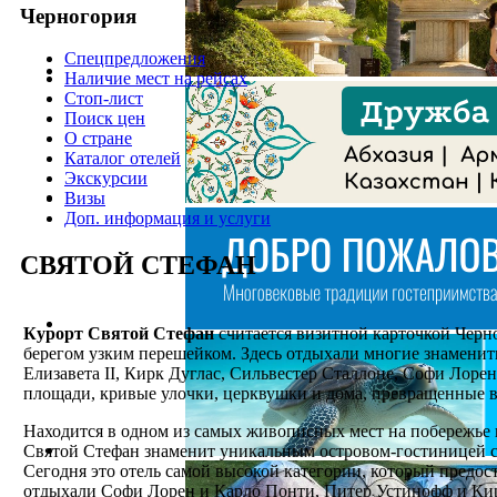
Черногория
Спецпредложения
Наличие мест на рейсах
Стоп-лист
Поиск цен
О стране
Каталог отелей
Экскурсии
Визы
Доп. информация и услуги
СВЯТОЙ СТЕФАН
Курорт
Святой Стефан
считается визитной карточкой Черно
берегом узким перешейком. Здесь отдыхали многие знаменит
Елизавета II, Кирк Дуглас, Сильвестер Сталлоне, Софи Лоре
площади, кривые улочки, церквушки и дома, превращенные в
Находится в одном из самых живописных мест на побережье 
Святой Стефан знаменит уникальным островом-гостиницей с 
Сегодня это отель самой высокой категории, который предос
отдыхали Софи Лорен и Карло Понти, Питер Устинофф и Кирк