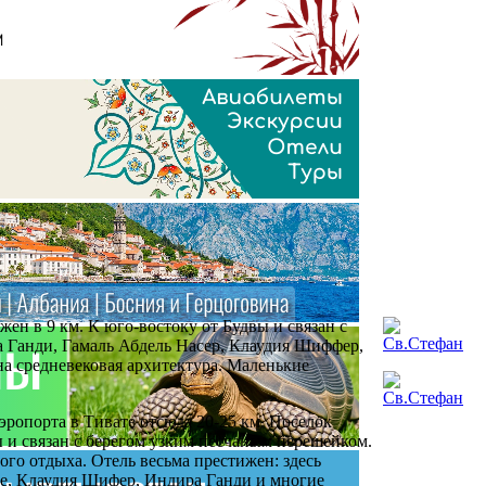
ен в 9 км. К юго-востоку от Будвы и связан с
а Ганди, Гамаль Абдель Насер, Клаудия Шиффер,
на средневековая архитектура. Маленькие
ропорта в Тивате отсюда 20-25 км. Поселок
 и связан с берегом узким песчаным перешейком.
го отдыха. Отель весьма престижен: здесь
не, Клаудия Шифер, Индира Ганди и многие