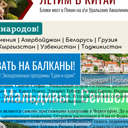
гории. Святой Стефан - Уникальный остров-гостиница, располож
ые гости: Карло Понти, Элизабет Тейлор, Ричард Бартон, Индир
н, Джереми Айронс и многие другие. В городке бережно сохране
 гостиницы, сохранили свою самобытность.
и являются самыми престижными курортами в Черногории. До аэ
одноименным названием. Островок расположен в 9 км от Будвы
тавляет своим гостям уникальную возможность тихого, уединенно
 Дуглас, Элизабет Тейлор и Ричард Бартон, Сильвестр Сталло