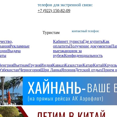
телефон для экстренной связи:
+7 (922) 150-82-09
контактный телефон:
Туристам
чество,
Кабинет туриста
Где купить
Как
вания
Рекламные
оплатить
Получение документов
Па
ации
Выдача
выезжающим за
аты
рубеж
Конфиденциальность
Венгрия
Вьетнам
Грузия
Индия
Кавказ
Казахстан
Катар
Китай
Круизы
Узбекистан
Черногория
Шри Ланка
Япония
Детский отдых
Прием н