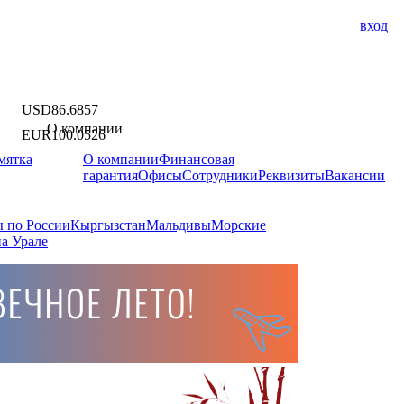
вход
USD
86.6857
О компании
EUR
100.0526
мятка
О компании
Финансовая
гарантия
Офисы
Сотрудники
Реквизиты
Вакансии
 по России
Кыргызстан
Мальдивы
Морские
а Урале