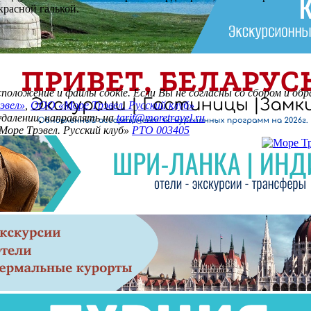
красной галькой.
асположение и файлы cookie. Если Вы не согласны со сбором и о
эвел»
,
ООО «Море Трэвел. Русский клуб»
 удалении, направлять на
tarif@moretravel.ru
Море Трэвел. Русский клуб»
РТО 003405