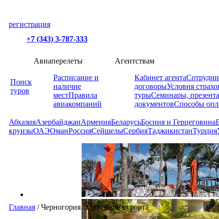
регистрация
+7 (343) 3-787-333
Авиаперелеты
Агентствам
Расписание и
Кабинет агента
Сотрудни
Поиск
наличие
договоры
Условия страхо
туров
мест
Правила
туры
Семинары, презент
авиакомпаний
документов
Способы опл
Абхазия
Азербайджан
Армения
Беларусь
Босния и Герцеговина
круизы
ОАЭ
Оман
Россия
Сейшелы
Сербия
Таджикистан
Турция
Главная
/
Черногория
/
Описание курорта