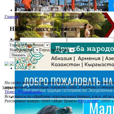
Главная
/
Авиаперелеты
/
Наличие мест на рейсах
Наличие мест на рейсах
Даты:
Город отправления:
Направление:
Город прибытия:
Показать
На сайте ведется сбор метаданных, в т.ч. ip-адрес, местора
этих данных, необходимо покинуть сайт. Политика в отнош
Закрыть
Трэвел. Русский клуб»
Все вопросы по обработке персональных данных, в т.ч. об их
Реестровые номера: ООО «Море Трэвел»
РТО 013907
, ООО «