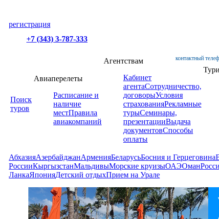
регистрация
+7 (343) 3-787-333
контактный телеф
Агентствам
Тур
Кабинет
Авиаперелеты
агента
Сотрудничество,
Расписание и
договоры
Условия
Поиск
наличие
страхования
Рекламные
туров
мест
Правила
туры
Семинары,
авиакомпаний
презентации
Выдача
документов
Способы
оплаты
Абхазия
Азербайджан
Армения
Беларусь
Босния и Герцеговина
России
Кыргызстан
Мальдивы
Морские круизы
ОАЭ
Оман
Росс
Ланка
Япония
Детский отдых
Прием на Урале