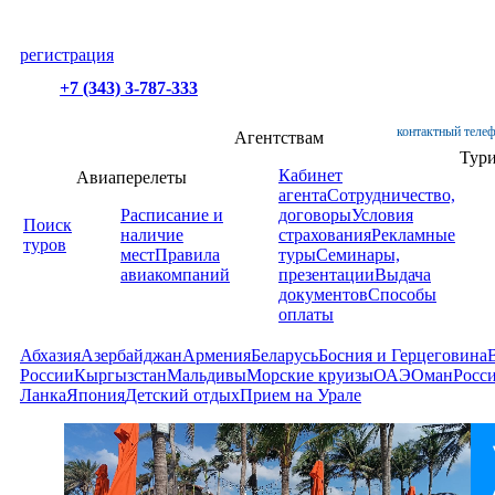
регистрация
+7 (343) 3-787-333
контактный телеф
Агентствам
Тур
Кабинет
Авиаперелеты
агента
Сотрудничество,
Расписание и
договоры
Условия
Поиск
наличие
страхования
Рекламные
туров
мест
Правила
туры
Семинары,
авиакомпаний
презентации
Выдача
документов
Способы
оплаты
Абхазия
Азербайджан
Армения
Беларусь
Босния и Герцеговина
России
Кыргызстан
Мальдивы
Морские круизы
ОАЭ
Оман
Росс
Ланка
Япония
Детский отдых
Прием на Урале