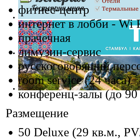
фитнес-центр
интернет в лобби - Wi 
прачечная
лимузин-сервис
русскоговорящий перс
room service (24 часа)
конференц-залы (до 90 
Размещение
50 Deluxe (29 кв.м., PV