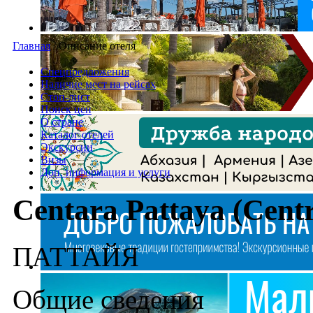
Главная
/
Описание отеля
Спецпредложения
Наличие мест на рейсах
Стоп-лист
Поиск цен
О стране
Каталог отелей
Экскурсии
Визы
Доп. информация и услуги
Centara Pattaya (Centr
ПАТТАЙЯ
Общие сведения