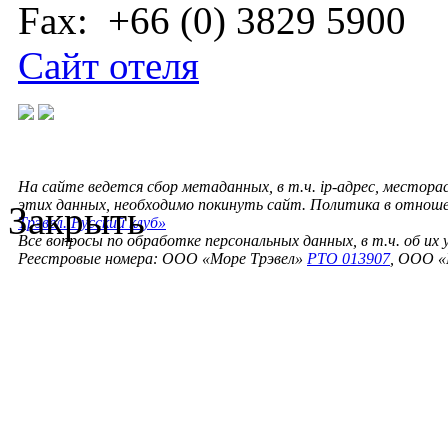
Fax: +66 (0) 3829 5900
Сайт отеля
На сайте ведется сбор метаданных, в т.ч. ip-адрес, местора
этих данных, необходимо покинуть сайт. Политика в отнош
Закрыть
Трэвел. Русский клуб»
Все вопросы по обработке персональных данных, в т.ч. об их
Реестровые номера: ООО «Море Трэвел»
РТО 013907
, ООО «