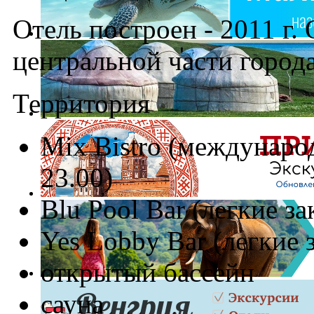
Отель построен - 2011 г.
центральной части города
Территория
Mix Bistro (международ
23.00)
Blu Pool Bar (легкие за
Yes Lobby Bar (легкие 
открытый бассейн
сауна